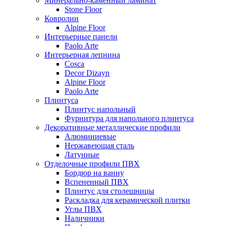
Минерально-каменный ламинат
Stone Floor
Ковролин
Alpine Floor
Интерьерные панели
Paolo Arte
Интерьерная лепнина
Cosca
Decor Dizayn
Alpine Floor
Paolo Arte
Плинтуса
Плинтус напольный
Фурнитура для напольного плинтуса
Декоративные металлические профили
Алюминиевые
Нержавеющая сталь
Латунные
Отделочные профили ПВХ
Бордюр на ванну
Вспененный ПВХ
Плинтус для столешницы
Раскладка для керамической плитки
Углы ПВХ
Наличники