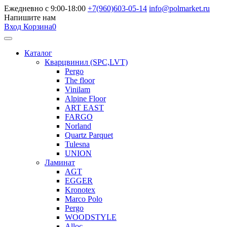
Ежедневно с 9:00-18:00
+7(960)603-05-14
info@polmarket.ru
Напишите нам
Вход
Корзина
0
Каталог
Кварцвинил (SPC,LVT)
Pergo
The floor
Vinilam
Alpine Floor
ART EAST
FARGO
Norland
Quartz Parquet
Tulesna
UNION
Ламинат
AGT
EGGER
Kronotex
Marco Polo
Pergo
WOODSTYLE
Alloc