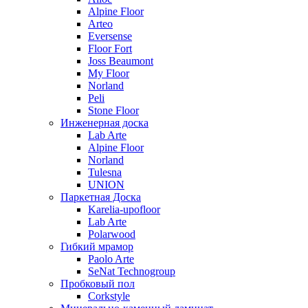
Alpine Floor
Arteo
Eversense
Floor Fort
Joss Beaumont
My Floor
Norland
Peli
Stone Floor
Инженерная доска
Lab Arte
Alpine Floor
Norland
Tulesna
UNION
Паркетная Доска
Karelia-upofloor
Lab Arte
Polarwood
Гибкий мрамор
Paolo Arte
SeNat Technogroup
Пробковый пол
Corkstyle