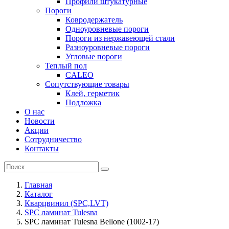
Профили штукатурные
Пороги
Ковродержатель
Одноуровневые пороги
Пороги из нержавеющей стали
Разноуровневые пороги
Угловые пороги
Теплый пол
CALEO
Сопутствующие товары
Клей, герметик
Подложка
О нас
Новости
Акции
Сотрудничество
Контакты
Главная
Каталог
Кварцвинил (SPC,LVT)
SPC ламинат Tulesna
SPC ламинат Tulesna Bellone (1002-17)