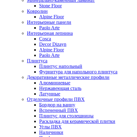
Минерально-каменный ламинат
Stone Floor
Ковролин
Alpine Floor
Интерьерные панели
Paolo Arte
Интерьерная лепнина
Cosca
Decor Dizayn
Alpine Floor
Paolo Arte
Плинтуса
Плинтус напольный
Фурнитура для напольного плинтуса
Декоративные металлические профили
Алюминиевые
Нержавеющая сталь
Латунные
Отделочные профили ПВХ
Бордюр на ванну
Вспененный ПВХ
Плинтус для столешницы
Раскладка для керамической плитки
Углы ПВХ
Наличники