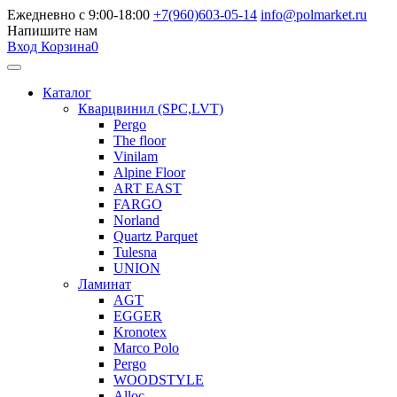
Ежедневно с 9:00-18:00
+7(960)603-05-14
info@polmarket.ru
Напишите нам
Вход
Корзина
0
Каталог
Кварцвинил (SPC,LVT)
Pergo
The floor
Vinilam
Alpine Floor
ART EAST
FARGO
Norland
Quartz Parquet
Tulesna
UNION
Ламинат
AGT
EGGER
Kronotex
Marco Polo
Pergo
WOODSTYLE
Alloc