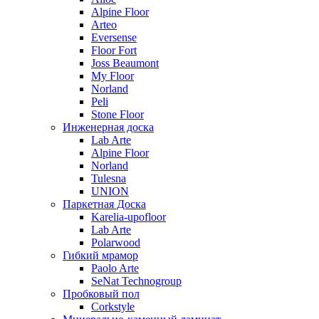
Alpine Floor
Arteo
Eversense
Floor Fort
Joss Beaumont
My Floor
Norland
Peli
Stone Floor
Инженерная доска
Lab Arte
Alpine Floor
Norland
Tulesna
UNION
Паркетная Доска
Karelia-upofloor
Lab Arte
Polarwood
Гибкий мрамор
Paolo Arte
SeNat Technogroup
Пробковый пол
Corkstyle