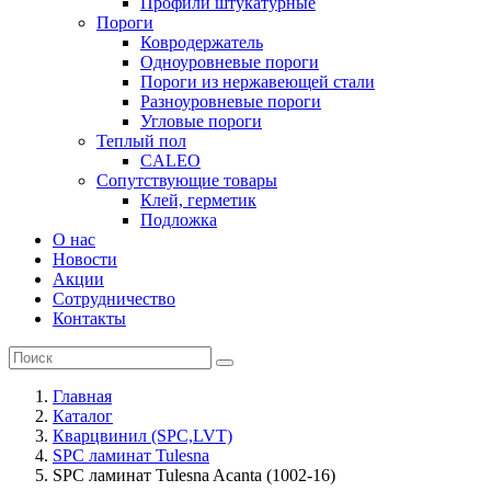
Профили штукатурные
Пороги
Ковродержатель
Одноуровневые пороги
Пороги из нержавеющей стали
Разноуровневые пороги
Угловые пороги
Теплый пол
CALEO
Сопутствующие товары
Клей, герметик
Подложка
О нас
Новости
Акции
Сотрудничество
Контакты
Главная
Каталог
Кварцвинил (SPC,LVT)
SPC ламинат Tulesna
SPC ламинат Tulesna Acanta (1002-16)