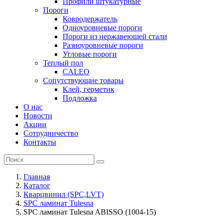
Профили штукатурные
Пороги
Ковродержатель
Одноуровневые пороги
Пороги из нержавеющей стали
Разноуровневые пороги
Угловые пороги
Теплый пол
CALEO
Сопутствующие товары
Клей, герметик
Подложка
О нас
Новости
Акции
Сотрудничество
Контакты
Главная
Каталог
Кварцвинил (SPC,LVT)
SPC ламинат Tulesna
SPC ламинат Tulesna ABISSO (1004-15)