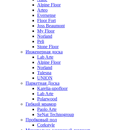
Alpine Floor
Arteo
Eversense
Floor Fort
Joss Beaumont
My Floor
Norland
Peli
Stone Floor
Инженерная доска
Lab Arte
Alpine Floor
Norland
Tulesna
UNION
Паркетная Доска
Karelia-upofloor
Lab Arte
Polarwood
Гибкий мрамор
Paolo Arte
SeNat Technogroup
Пробковый пол
Corkstyle