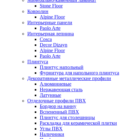
Минерально-каменный ламинат
Stone Floor
Ковролин
Alpine Floor
Интерьерные панели
Paolo Arte
Интерьерная лепнина
Cosca
Decor Dizayn
Alpine Floor
Paolo Arte
Плинтуса
Плинтус напольный
Фурнитура для напольного плинтуса
Декоративные металлические профили
Алюминиевые
Нержавеющая сталь
Латунные
Отделочные профили ПВХ
Бордюр на ванну
Вспененный ПВХ
Плинтус для столешницы
Раскладка для керамической плитки
Углы ПВХ
Наличники