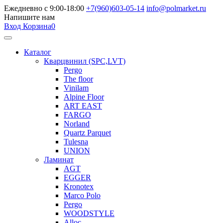
Ежедневно с 9:00-18:00
+7(960)603-05-14
info@polmarket.ru
Напишите нам
Вход
Корзина
0
Каталог
Кварцвинил (SPC,LVT)
Pergo
The floor
Vinilam
Alpine Floor
ART EAST
FARGO
Norland
Quartz Parquet
Tulesna
UNION
Ламинат
AGT
EGGER
Kronotex
Marco Polo
Pergo
WOODSTYLE
Alloc