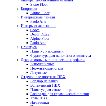
Минерально-каменный ламинат
Stone Floor
Ковролин
Alpine Floor
Интерьерные панели
Paolo Arte
Интерьерная лепнина
Cosca
Decor Dizayn
Alpine Floor
Paolo Arte
Плинтуса
Плинтус напольный
Фурнитура для напольного плинтуса
Декоративные металлические профили
Алюминиевые
Нержавеющая сталь
Латунные
Отделочные профили ПВХ
Бордюр на ванну
Вспененный ПВХ
Плинтус для столешницы
Раскладка для керамической плитки
Углы ПВХ
Наличники