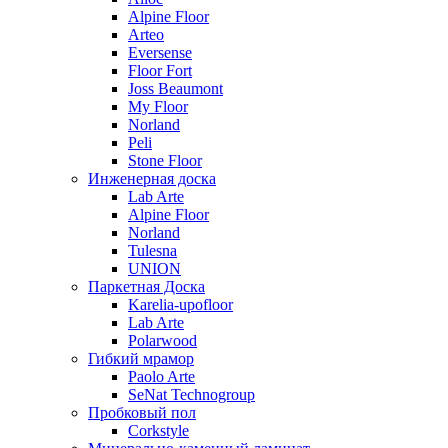
Alpine Floor
Arteo
Eversense
Floor Fort
Joss Beaumont
My Floor
Norland
Peli
Stone Floor
Инженерная доска
Lab Arte
Alpine Floor
Norland
Tulesna
UNION
Паркетная Доска
Karelia-upofloor
Lab Arte
Polarwood
Гибкий мрамор
Paolo Arte
SeNat Technogroup
Пробковый пол
Corkstyle