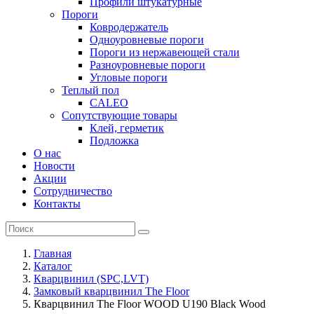
Профили штукатурные
Пороги
Ковродержатель
Одноуровневые пороги
Пороги из нержавеющей стали
Разноуровневые пороги
Угловые пороги
Теплый пол
CALEO
Сопутствующие товары
Клей, герметик
Подложка
О нас
Новости
Акции
Сотрудничество
Контакты
Главная
Каталог
Кварцвинил (SPC,LVT)
Замковый кварцвинил The Floor
Кварцвинил The Floor WOOD U190 Black Wood