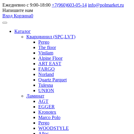
Ежедневно с 9:00-18:00
+7(960)603-05-14
info@polmarket.ru
Напишите нам
Вход
Корзина
0
Каталог
Кварцвинил (SPC,LVT)
Pergo
The floor
Vinilam
Alpine Floor
ART EAST
FARGO
Norland
Quartz Parquet
Tulesna
UNION
Ламинат
AGT
EGGER
Kronotex
Marco Polo
Pergo
WOODSTYLE
Alloc