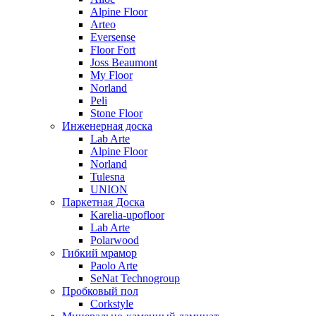
Alpine Floor
Arteo
Eversense
Floor Fort
Joss Beaumont
My Floor
Norland
Peli
Stone Floor
Инженерная доска
Lab Arte
Alpine Floor
Norland
Tulesna
UNION
Паркетная Доска
Karelia-upofloor
Lab Arte
Polarwood
Гибкий мрамор
Paolo Arte
SeNat Technogroup
Пробковый пол
Corkstyle