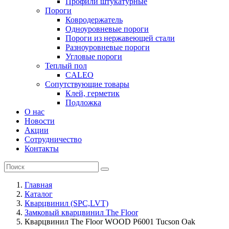
Профили штукатурные
Пороги
Ковродержатель
Одноуровневые пороги
Пороги из нержавеющей стали
Разноуровневые пороги
Угловые пороги
Теплый пол
CALEO
Сопутствующие товары
Клей, герметик
Подложка
О нас
Новости
Акции
Сотрудничество
Контакты
Главная
Каталог
Кварцвинил (SPC,LVT)
Замковый кварцвинил The Floor
Кварцвинил The Floor WOOD P6001 Tucson Oak