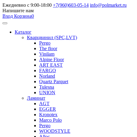
Ежедневно с 9:00-18:00
+7(960)603-05-14
info@polmarket.ru
Напишите нам
Вход
Корзина
0
Каталог
Кварцвинил (SPC,LVT)
Pergo
The floor
Vinilam
Alpine Floor
ART EAST
FARGO
Norland
Quartz Parquet
Tulesna
UNION
Ламинат
AGT
EGGER
Kronotex
Marco Polo
Pergo
WOODSTYLE
Alloc