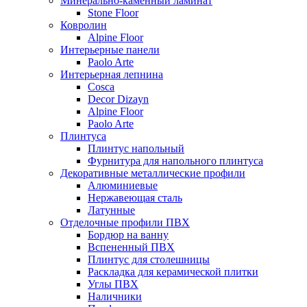
Минерально-каменный ламинат
Stone Floor
Ковролин
Alpine Floor
Интерьерные панели
Paolo Arte
Интерьерная лепнина
Cosca
Decor Dizayn
Alpine Floor
Paolo Arte
Плинтуса
Плинтус напольный
Фурнитура для напольного плинтуса
Декоративные металлические профили
Алюминиевые
Нержавеющая сталь
Латунные
Отделочные профили ПВХ
Бордюр на ванну
Вспененный ПВХ
Плинтус для столешницы
Раскладка для керамической плитки
Углы ПВХ
Наличники