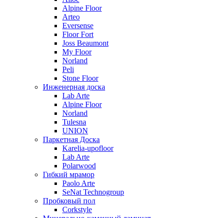
Alpine Floor
Arteo
Eversense
Floor Fort
Joss Beaumont
My Floor
Norland
Peli
Stone Floor
Инженерная доска
Lab Arte
Alpine Floor
Norland
Tulesna
UNION
Паркетная Доска
Karelia-upofloor
Lab Arte
Polarwood
Гибкий мрамор
Paolo Arte
SeNat Technogroup
Пробковый пол
Corkstyle