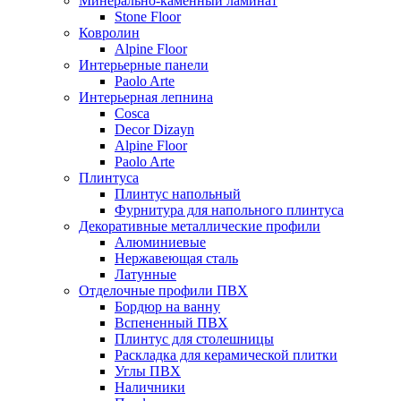
Минерально-каменный ламинат
Stone Floor
Ковролин
Alpine Floor
Интерьерные панели
Paolo Arte
Интерьерная лепнина
Cosca
Decor Dizayn
Alpine Floor
Paolo Arte
Плинтуса
Плинтус напольный
Фурнитура для напольного плинтуса
Декоративные металлические профили
Алюминиевые
Нержавеющая сталь
Латунные
Отделочные профили ПВХ
Бордюр на ванну
Вспененный ПВХ
Плинтус для столешницы
Раскладка для керамической плитки
Углы ПВХ
Наличники