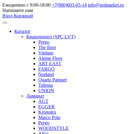
Ежедневно с 9:00-18:00
+7(960)603-05-14
info@polmarket.ru
Напишите нам
Вход
Корзина
0
Каталог
Кварцвинил (SPC,LVT)
Pergo
The floor
Vinilam
Alpine Floor
ART EAST
FARGO
Norland
Quartz Parquet
Tulesna
UNION
Ламинат
AGT
EGGER
Kronotex
Marco Polo
Pergo
WOODSTYLE
Alloc