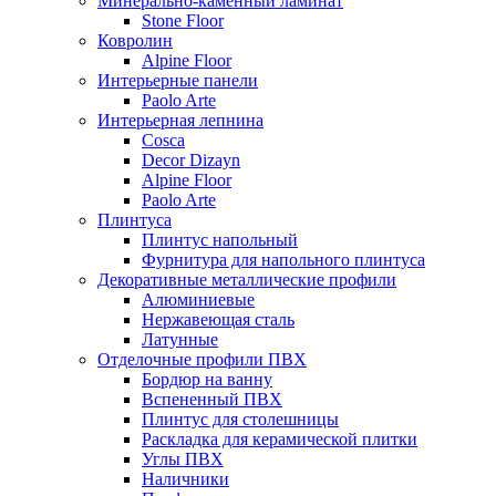
Минерально-каменный ламинат
Stone Floor
Ковролин
Alpine Floor
Интерьерные панели
Paolo Arte
Интерьерная лепнина
Cosca
Decor Dizayn
Alpine Floor
Paolo Arte
Плинтуса
Плинтус напольный
Фурнитура для напольного плинтуса
Декоративные металлические профили
Алюминиевые
Нержавеющая сталь
Латунные
Отделочные профили ПВХ
Бордюр на ванну
Вспененный ПВХ
Плинтус для столешницы
Раскладка для керамической плитки
Углы ПВХ
Наличники