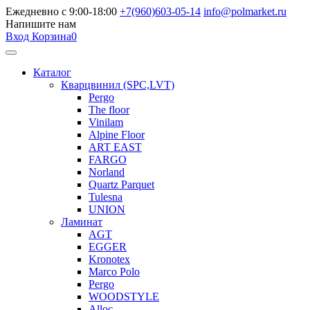
Ежедневно с 9:00-18:00
+7(960)603-05-14
info@polmarket.ru
Напишите нам
Вход
Корзина
0
Каталог
Кварцвинил (SPC,LVT)
Pergo
The floor
Vinilam
Alpine Floor
ART EAST
FARGO
Norland
Quartz Parquet
Tulesna
UNION
Ламинат
AGT
EGGER
Kronotex
Marco Polo
Pergo
WOODSTYLE
Alloc