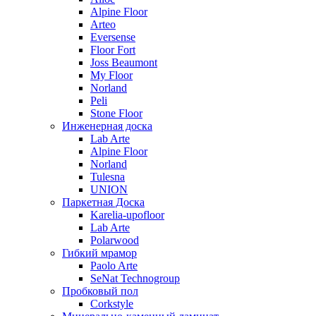
Alpine Floor
Arteo
Eversense
Floor Fort
Joss Beaumont
My Floor
Norland
Peli
Stone Floor
Инженерная доска
Lab Arte
Alpine Floor
Norland
Tulesna
UNION
Паркетная Доска
Karelia-upofloor
Lab Arte
Polarwood
Гибкий мрамор
Paolo Arte
SeNat Technogroup
Пробковый пол
Corkstyle