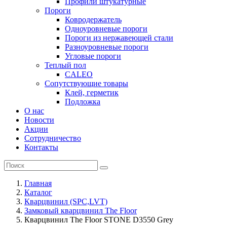
Профили штукатурные
Пороги
Ковродержатель
Одноуровневые пороги
Пороги из нержавеющей стали
Разноуровневые пороги
Угловые пороги
Теплый пол
CALEO
Сопутствующие товары
Клей, герметик
Подложка
О нас
Новости
Акции
Сотрудничество
Контакты
Главная
Каталог
Кварцвинил (SPC,LVT)
Замковый кварцвинил The Floor
Кварцвинил The Floor STONE D3550 Grey