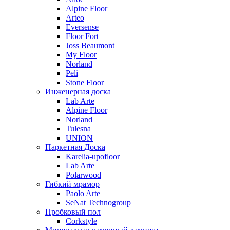
Alpine Floor
Arteo
Eversense
Floor Fort
Joss Beaumont
My Floor
Norland
Peli
Stone Floor
Инженерная доска
Lab Arte
Alpine Floor
Norland
Tulesna
UNION
Паркетная Доска
Karelia-upofloor
Lab Arte
Polarwood
Гибкий мрамор
Paolo Arte
SeNat Technogroup
Пробковый пол
Corkstyle