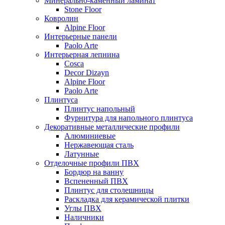
Минерально-каменный ламинат
Stone Floor
Ковролин
Alpine Floor
Интерьерные панели
Paolo Arte
Интерьерная лепнина
Cosca
Decor Dizayn
Alpine Floor
Paolo Arte
Плинтуса
Плинтус напольный
Фурнитура для напольного плинтуса
Декоративные металлические профили
Алюминиевые
Нержавеющая сталь
Латунные
Отделочные профили ПВХ
Бордюр на ванну
Вспененный ПВХ
Плинтус для столешницы
Раскладка для керамической плитки
Углы ПВХ
Наличники