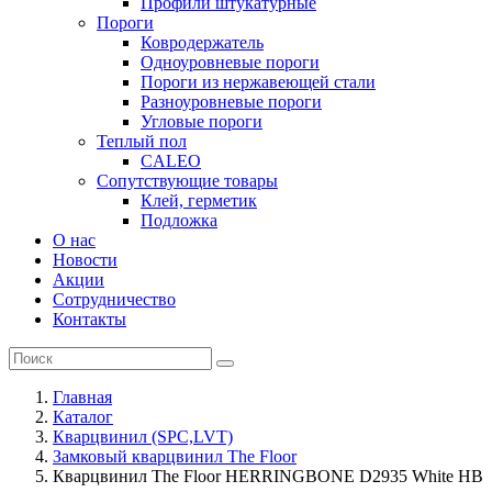
Профили штукатурные
Пороги
Ковродержатель
Одноуровневые пороги
Пороги из нержавеющей стали
Разноуровневые пороги
Угловые пороги
Теплый пол
CALEO
Сопутствующие товары
Клей, герметик
Подложка
О нас
Новости
Акции
Сотрудничество
Контакты
Главная
Каталог
Кварцвинил (SPC,LVT)
Замковый кварцвинил The Floor
Кварцвинил The Floor HERRINGBONE D2935 White HB