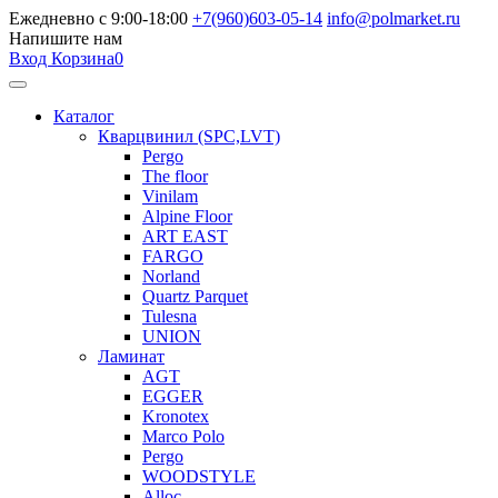
Ежедневно с 9:00-18:00
+7(960)603-05-14
info@polmarket.ru
Напишите нам
Вход
Корзина
0
Каталог
Кварцвинил (SPC,LVT)
Pergo
The floor
Vinilam
Alpine Floor
ART EAST
FARGO
Norland
Quartz Parquet
Tulesna
UNION
Ламинат
AGT
EGGER
Kronotex
Marco Polo
Pergo
WOODSTYLE
Alloc