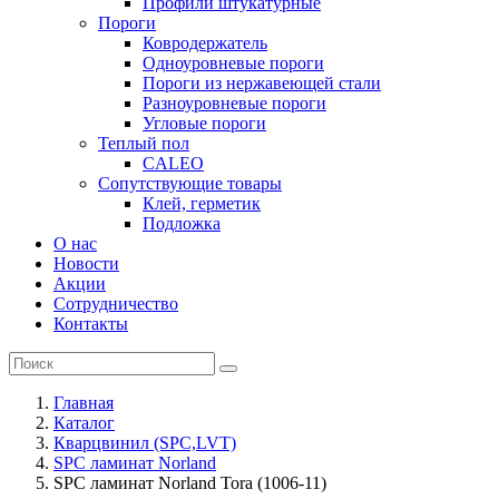
Профили штукатурные
Пороги
Ковродержатель
Одноуровневые пороги
Пороги из нержавеющей стали
Разноуровневые пороги
Угловые пороги
Теплый пол
CALEO
Сопутствующие товары
Клей, герметик
Подложка
О нас
Новости
Акции
Сотрудничество
Контакты
Главная
Каталог
Кварцвинил (SPC,LVT)
SPC ламинат Norland
SPC ламинат Norland Tora (1006-11)