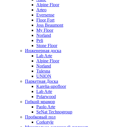
Alpine Floor
Arteo
Eversense
Floor Fort
Joss Beaumont
My Floor
Norland
Peli
Stone Floor
Инженерная доска
Lab Arte
Alpine Floor
Norland
Tulesna
UNION
Паркетная Доска
Karelia-upofloor
Lab Arte
Polarwood
Гибкий мрамор
Paolo Arte
SeNat Technogroup
Пробковый пол
Corkstyle