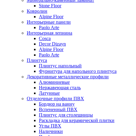
Минерально-каменный ламинат
Stone Floor
Ковролин
Alpine Floor
Интерьерные панели
Paolo Arte
Интерьерная лепнина
Cosca
Decor Dizayn
Alpine Floor
Paolo Arte
Плинтуса
Плинтус напольный
Фурнитура для напольного плинтуса
Декоративные металлические профили
Алюминиевые
Нержавеющая сталь
Латунные
Отделочные профили ПВХ
Бордюр на ванну
Вспененный ПВХ
Плинтус для столешницы
Раскладка для керамической плитки
Углы ПВХ
Наличники