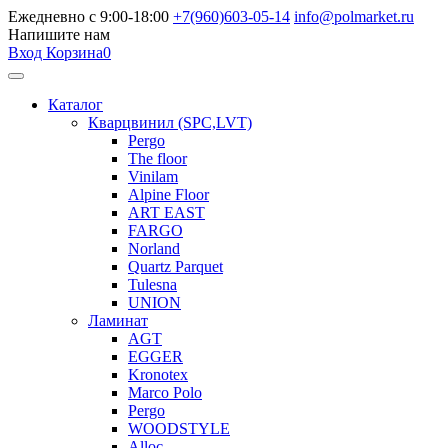
Ежедневно с 9:00-18:00
+7(960)603-05-14
info@polmarket.ru
Напишите нам
Вход
Корзина
0
Каталог
Кварцвинил (SPC,LVT)
Pergo
The floor
Vinilam
Alpine Floor
ART EAST
FARGO
Norland
Quartz Parquet
Tulesna
UNION
Ламинат
AGT
EGGER
Kronotex
Marco Polo
Pergo
WOODSTYLE
Alloc