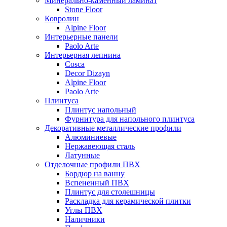
Минерально-каменный ламинат
Stone Floor
Ковролин
Alpine Floor
Интерьерные панели
Paolo Arte
Интерьерная лепнина
Cosca
Decor Dizayn
Alpine Floor
Paolo Arte
Плинтуса
Плинтус напольный
Фурнитура для напольного плинтуса
Декоративные металлические профили
Алюминиевые
Нержавеющая сталь
Латунные
Отделочные профили ПВХ
Бордюр на ванну
Вспененный ПВХ
Плинтус для столешницы
Раскладка для керамической плитки
Углы ПВХ
Наличники