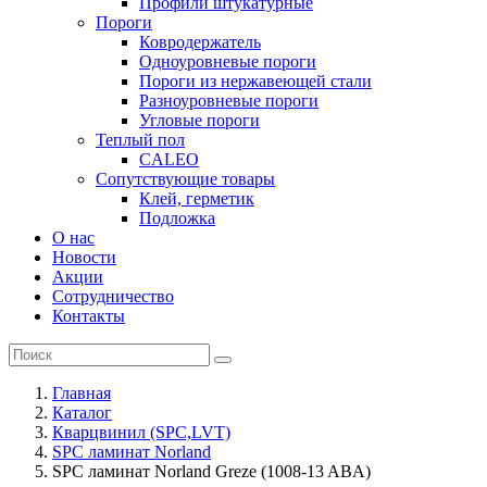
Профили штукатурные
Пороги
Ковродержатель
Одноуровневые пороги
Пороги из нержавеющей стали
Разноуровневые пороги
Угловые пороги
Теплый пол
CALEO
Сопутствующие товары
Клей, герметик
Подложка
О нас
Новости
Акции
Сотрудничество
Контакты
Главная
Каталог
Кварцвинил (SPC,LVT)
SPC ламинат Norland
SPC ламинат Norland Greze (1008-13 ABA)