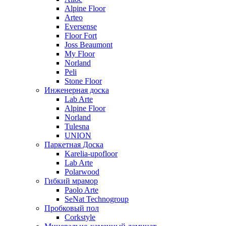
Alpine Floor
Arteo
Eversense
Floor Fort
Joss Beaumont
My Floor
Norland
Peli
Stone Floor
Инженерная доска
Lab Arte
Alpine Floor
Norland
Tulesna
UNION
Паркетная Доска
Karelia-upofloor
Lab Arte
Polarwood
Гибкий мрамор
Paolo Arte
SeNat Technogroup
Пробковый пол
Corkstyle