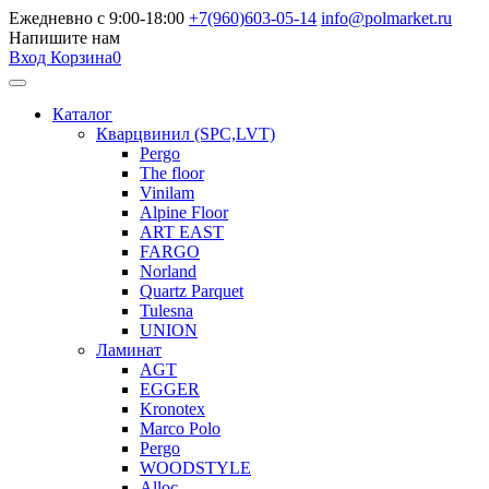
Ежедневно с 9:00-18:00
+7(960)603-05-14
info@polmarket.ru
Напишите нам
Вход
Корзина
0
Каталог
Кварцвинил (SPC,LVT)
Pergo
The floor
Vinilam
Alpine Floor
ART EAST
FARGO
Norland
Quartz Parquet
Tulesna
UNION
Ламинат
AGT
EGGER
Kronotex
Marco Polo
Pergo
WOODSTYLE
Alloc