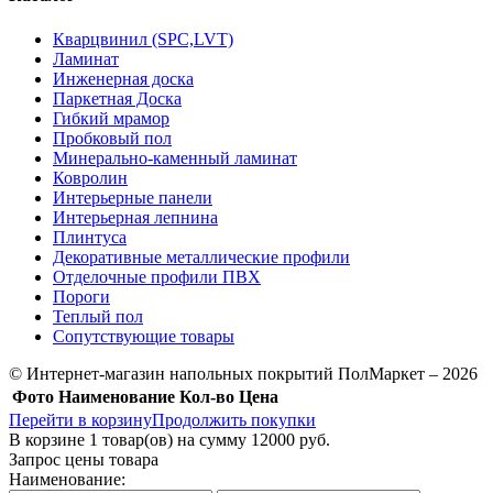
Кварцвинил (SPC,LVT)
Ламинат
Инженерная доска
Паркетная Доска
Гибкий мрамор
Пробковый пол
Минерально-каменный ламинат
Ковролин
Интерьерные панели
Интерьерная лепнина
Плинтуса
Декоративные металлические профили
Отделочные профили ПВХ
Пороги
Теплый пол
Сопутствующие товары
© Интернет-магазин напольных покрытий ПолМаркет – 2026
Фото
Наименование
Кол-во
Цена
Перейти в корзину
Продолжить покупки
В корзине
1
товар(ов) на сумму
12000 руб.
Запрос цены товара
Наименование: