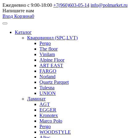
Ежедневно с 9:00-18:00
+7(960)603-05-14
info@polmarket.ru
Напишите нам
Вход
Корзина
0
Каталог
Кварцвинил (SPC,LVT)
Pergo
The floor
Vinilam
Alpine Floor
ART EAST
FARGO
Norland
Quartz Parquet
Tulesna
UNION
Ламинат
AGT
EGGER
Kronotex
Marco Polo
Pergo
WOODSTYLE
Alloc