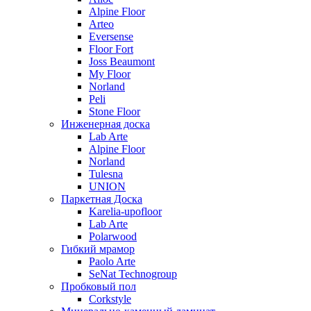
Alpine Floor
Arteo
Eversense
Floor Fort
Joss Beaumont
My Floor
Norland
Peli
Stone Floor
Инженерная доска
Lab Arte
Alpine Floor
Norland
Tulesna
UNION
Паркетная Доска
Karelia-upofloor
Lab Arte
Polarwood
Гибкий мрамор
Paolo Arte
SeNat Technogroup
Пробковый пол
Corkstyle