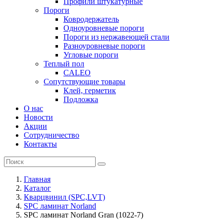
Профили штукатурные
Пороги
Ковродержатель
Одноуровневые пороги
Пороги из нержавеющей стали
Разноуровневые пороги
Угловые пороги
Теплый пол
CALEO
Сопутствующие товары
Клей, герметик
Подложка
О нас
Новости
Акции
Сотрудничество
Контакты
Главная
Каталог
Кварцвинил (SPC,LVT)
SPC ламинат Norland
SPC ламинат Norland Gran (1022-7)