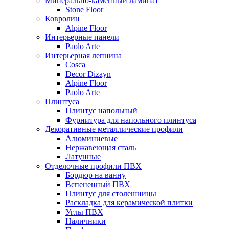
Минерально-каменный ламинат
Stone Floor
Ковролин
Alpine Floor
Интерьерные панели
Paolo Arte
Интерьерная лепнина
Cosca
Decor Dizayn
Alpine Floor
Paolo Arte
Плинтуса
Плинтус напольный
Фурнитура для напольного плинтуса
Декоративные металлические профили
Алюминиевые
Нержавеющая сталь
Латунные
Отделочные профили ПВХ
Бордюр на ванну
Вспененный ПВХ
Плинтус для столешницы
Раскладка для керамической плитки
Углы ПВХ
Наличники