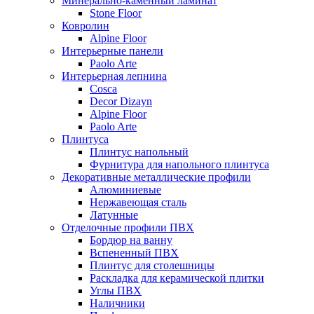
Минерально-каменный ламинат
Stone Floor
Ковролин
Alpine Floor
Интерьерные панели
Paolo Arte
Интерьерная лепнина
Cosca
Decor Dizayn
Alpine Floor
Paolo Arte
Плинтуса
Плинтус напольный
Фурнитура для напольного плинтуса
Декоративные металлические профили
Алюминиевые
Нержавеющая сталь
Латунные
Отделочные профили ПВХ
Бордюр на ванну
Вспененный ПВХ
Плинтус для столешницы
Раскладка для керамической плитки
Углы ПВХ
Наличники