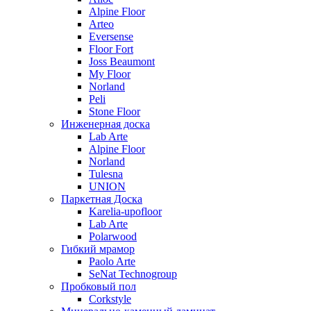
Alpine Floor
Arteo
Eversense
Floor Fort
Joss Beaumont
My Floor
Norland
Peli
Stone Floor
Инженерная доска
Lab Arte
Alpine Floor
Norland
Tulesna
UNION
Паркетная Доска
Karelia-upofloor
Lab Arte
Polarwood
Гибкий мрамор
Paolo Arte
SeNat Technogroup
Пробковый пол
Corkstyle