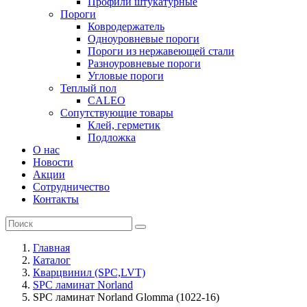
Профили штукатурные
Пороги
Ковродержатель
Одноуровневые пороги
Пороги из нержавеющей стали
Разноуровневые пороги
Угловые пороги
Теплый пол
CALEO
Сопутствующие товары
Клей, герметик
Подложка
О нас
Новости
Акции
Сотрудничество
Контакты
Главная
Каталог
Кварцвинил (SPC,LVT)
SPC ламинат Norland
SPC ламинат Norland Glomma (1022-16)