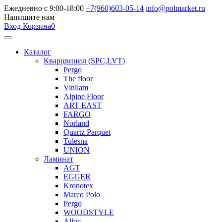
Ежедневно с 9:00-18:00
+7(960)603-05-14
info@polmarket.ru
Напишите нам
Вход
Корзина
0
Каталог
Кварцвинил (SPC,LVT)
Pergo
The floor
Vinilam
Alpine Floor
ART EAST
FARGO
Norland
Quartz Parquet
Tulesna
UNION
Ламинат
AGT
EGGER
Kronotex
Marco Polo
Pergo
WOODSTYLE
Alloc