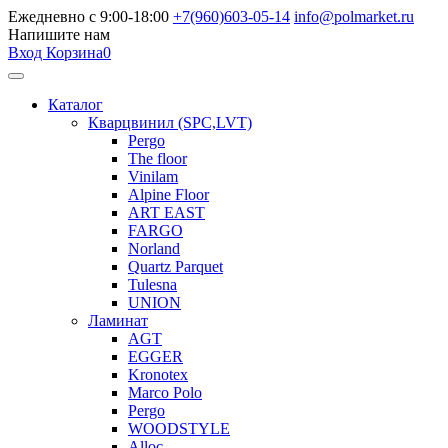
Ежедневно с 9:00-18:00
+7(960)603-05-14
info@polmarket.ru
Напишите нам
Вход
Корзина
0
Каталог
Кварцвинил (SPC,LVT)
Pergo
The floor
Vinilam
Alpine Floor
ART EAST
FARGO
Norland
Quartz Parquet
Tulesna
UNION
Ламинат
AGT
EGGER
Kronotex
Marco Polo
Pergo
WOODSTYLE
Alloc