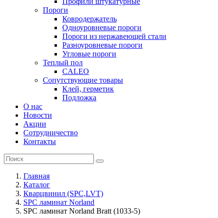
Профили штукатурные
Пороги
Ковродержатель
Одноуровневые пороги
Пороги из нержавеющей стали
Разноуровневые пороги
Угловые пороги
Теплый пол
CALEO
Сопутствующие товары
Клей, герметик
Подложка
О нас
Новости
Акции
Сотрудничество
Контакты
Главная
Каталог
Кварцвинил (SPC,LVT)
SPC ламинат Norland
SPC ламинат Norland Bratt (1033-5)