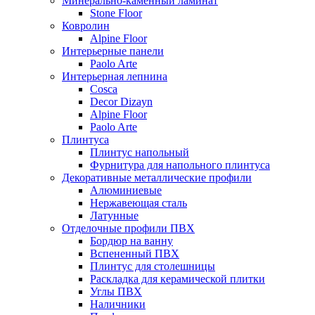
Минерально-каменный ламинат
Stone Floor
Ковролин
Alpine Floor
Интерьерные панели
Paolo Arte
Интерьерная лепнина
Cosca
Decor Dizayn
Alpine Floor
Paolo Arte
Плинтуса
Плинтус напольный
Фурнитура для напольного плинтуса
Декоративные металлические профили
Алюминиевые
Нержавеющая сталь
Латунные
Отделочные профили ПВХ
Бордюр на ванну
Вспененный ПВХ
Плинтус для столешницы
Раскладка для керамической плитки
Углы ПВХ
Наличники