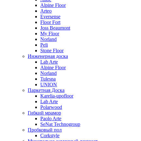
Alpine Floor
Arteo
Eversense
Floor Fort
Joss Beaumont
My Floor
Norland
Peli
Stone Floor
Инженерная доска
Lab Arte
Alpine Floor
Norland
Tulesna
UNION
Паркетная Доска
Karelia-upofloor
Lab Arte
Polarwood
Гибкий мрамор
Paolo Arte
SeNat Technogroup
Пробковый пол
Corkstyle