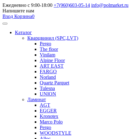
Ежедневно с 9:00-18:00
+7(960)603-05-14
info@polmarket.ru
Напишите нам
Вход
Корзина
0
Каталог
Кварцвинил (SPC,LVT)
Pergo
The floor
Vinilam
Alpine Floor
ART EAST
FARGO
Norland
Quartz Parquet
Tulesna
UNION
Ламинат
AGT
EGGER
Kronotex
Marco Polo
Pergo
WOODSTYLE
Alloc