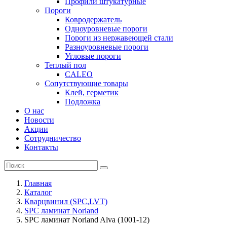
Профили штукатурные
Пороги
Ковродержатель
Одноуровневые пороги
Пороги из нержавеющей стали
Разноуровневые пороги
Угловые пороги
Теплый пол
CALEO
Сопутствующие товары
Клей, герметик
Подложка
О нас
Новости
Акции
Сотрудничество
Контакты
Главная
Каталог
Кварцвинил (SPC,LVT)
SPC ламинат Norland
SPC ламинат Norland Alva (1001-12)