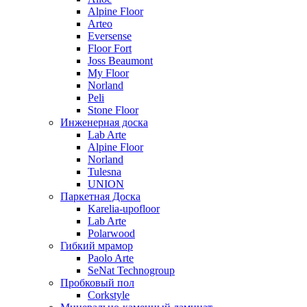
Alpine Floor
Arteo
Eversense
Floor Fort
Joss Beaumont
My Floor
Norland
Peli
Stone Floor
Инженерная доска
Lab Arte
Alpine Floor
Norland
Tulesna
UNION
Паркетная Доска
Karelia-upofloor
Lab Arte
Polarwood
Гибкий мрамор
Paolo Arte
SeNat Technogroup
Пробковый пол
Corkstyle