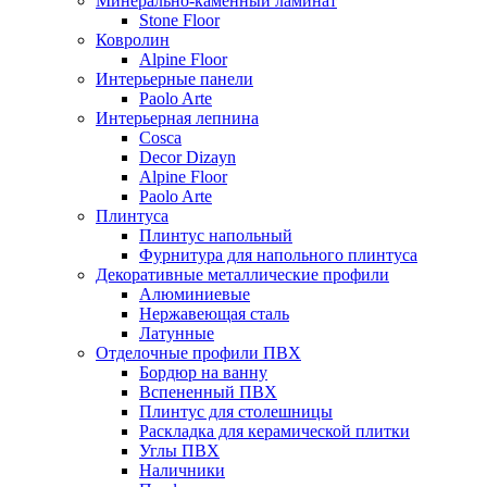
Минерально-каменный ламинат
Stone Floor
Ковролин
Alpine Floor
Интерьерные панели
Paolo Arte
Интерьерная лепнина
Cosca
Decor Dizayn
Alpine Floor
Paolo Arte
Плинтуса
Плинтус напольный
Фурнитура для напольного плинтуса
Декоративные металлические профили
Алюминиевые
Нержавеющая сталь
Латунные
Отделочные профили ПВХ
Бордюр на ванну
Вспененный ПВХ
Плинтус для столешницы
Раскладка для керамической плитки
Углы ПВХ
Наличники