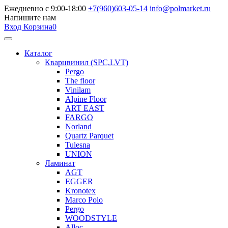
Ежедневно с 9:00-18:00
+7(960)603-05-14
info@polmarket.ru
Напишите нам
Вход
Корзина
0
Каталог
Кварцвинил (SPC,LVT)
Pergo
The floor
Vinilam
Alpine Floor
ART EAST
FARGO
Norland
Quartz Parquet
Tulesna
UNION
Ламинат
AGT
EGGER
Kronotex
Marco Polo
Pergo
WOODSTYLE
Alloc