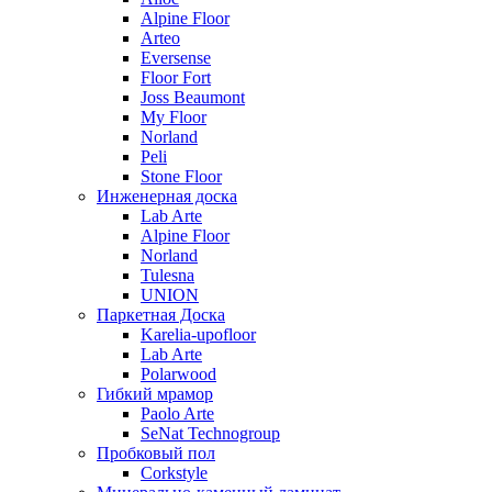
Alpine Floor
Arteo
Eversense
Floor Fort
Joss Beaumont
My Floor
Norland
Peli
Stone Floor
Инженерная доска
Lab Arte
Alpine Floor
Norland
Tulesna
UNION
Паркетная Доска
Karelia-upofloor
Lab Arte
Polarwood
Гибкий мрамор
Paolo Arte
SeNat Technogroup
Пробковый пол
Corkstyle