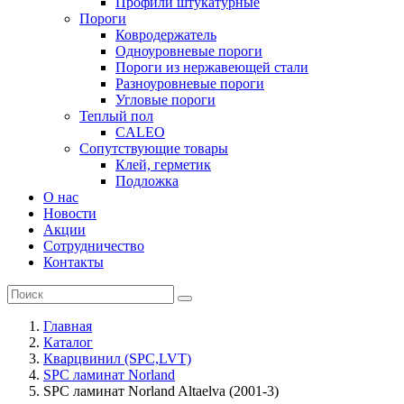
Профили штукатурные
Пороги
Ковродержатель
Одноуровневые пороги
Пороги из нержавеющей стали
Разноуровневые пороги
Угловые пороги
Теплый пол
CALEO
Сопутствующие товары
Клей, герметик
Подложка
О нас
Новости
Акции
Сотрудничество
Контакты
Главная
Каталог
Кварцвинил (SPC,LVT)
SPC ламинат Norland
SPC ламинат Norland Altaelva (2001-3)