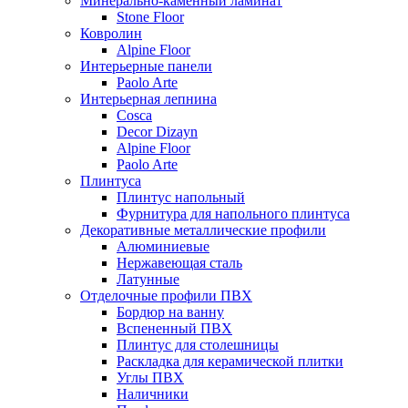
Минерально-каменный ламинат
Stone Floor
Ковролин
Alpine Floor
Интерьерные панели
Paolo Arte
Интерьерная лепнина
Cosca
Decor Dizayn
Alpine Floor
Paolo Arte
Плинтуса
Плинтус напольный
Фурнитура для напольного плинтуса
Декоративные металлические профили
Алюминиевые
Нержавеющая сталь
Латунные
Отделочные профили ПВХ
Бордюр на ванну
Вспененный ПВХ
Плинтус для столешницы
Раскладка для керамической плитки
Углы ПВХ
Наличники