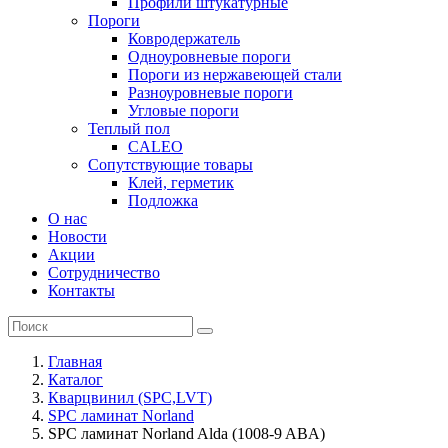
Профили штукатурные
Пороги
Ковродержатель
Одноуровневые пороги
Пороги из нержавеющей стали
Разноуровневые пороги
Угловые пороги
Теплый пол
CALEO
Сопутствующие товары
Клей, герметик
Подложка
О нас
Новости
Акции
Сотрудничество
Контакты
Главная
Каталог
Кварцвинил (SPC,LVT)
SPC ламинат Norland
SPC ламинат Norland Alda (1008-9 ABA)