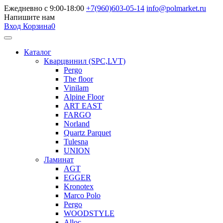
Ежедневно с 9:00-18:00
+7(960)603-05-14
info@polmarket.ru
Напишите нам
Вход
Корзина
0
Каталог
Кварцвинил (SPC,LVT)
Pergo
The floor
Vinilam
Alpine Floor
ART EAST
FARGO
Norland
Quartz Parquet
Tulesna
UNION
Ламинат
AGT
EGGER
Kronotex
Marco Polo
Pergo
WOODSTYLE
Alloc