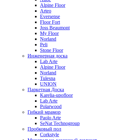
Alpine Floor
Arteo
Eversense
Floor Fort
Joss Beaumont
My Floor
Norland
Peli
Stone Floor
Инженерная доска
Lab Arte
Alpine Floor
Norland
Tulesna
UNION
Паркетная Доска
Karelia-upofloor
Lab Arte
Polarwood
Гибкий мрамор
Paolo Arte
SeNat Technogroup
Пробковый пол
Corkstyle