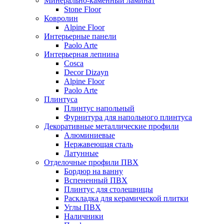
Минерально-каменный ламинат
Stone Floor
Ковролин
Alpine Floor
Интерьерные панели
Paolo Arte
Интерьерная лепнина
Cosca
Decor Dizayn
Alpine Floor
Paolo Arte
Плинтуса
Плинтус напольный
Фурнитура для напольного плинтуса
Декоративные металлические профили
Алюминиевые
Нержавеющая сталь
Латунные
Отделочные профили ПВХ
Бордюр на ванну
Вспененный ПВХ
Плинтус для столешницы
Раскладка для керамической плитки
Углы ПВХ
Наличники