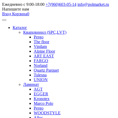
Ежедневно с 9:00-18:00
+7(960)603-05-14
info@polmarket.ru
Напишите нам
Вход
Корзина
0
Каталог
Кварцвинил (SPC,LVT)
Pergo
The floor
Vinilam
Alpine Floor
ART EAST
FARGO
Norland
Quartz Parquet
Tulesna
UNION
Ламинат
AGT
EGGER
Kronotex
Marco Polo
Pergo
WOODSTYLE
Alloc