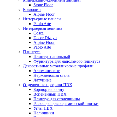
Минерально-каменный ламинат
Stone Floor
Ковролин
Alpine Floor
Интерьерные панели
Paolo Arte
Интерьерная лепнина
Cosca
Decor Dizayn
Alpine Floor
Paolo Arte
Плинтуса
Плинтус напольный
Фурнитура для напольного плинтуса
Декоративные металлические профили
Алюминиевые
Нержавеющая сталь
Латунные
Отделочные профили ПВХ
Бордюр на ванну
Вспененный ПВХ
Плинтус для столешницы
Раскладка для керамической плитки
Углы ПВХ
Наличники