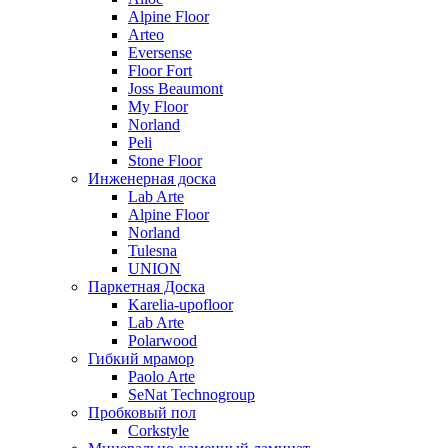
Alpine Floor
Arteo
Eversense
Floor Fort
Joss Beaumont
My Floor
Norland
Peli
Stone Floor
Инженерная доска
Lab Arte
Alpine Floor
Norland
Tulesna
UNION
Паркетная Доска
Karelia-upofloor
Lab Arte
Polarwood
Гибкий мрамор
Paolo Arte
SeNat Technogroup
Пробковый пол
Corkstyle