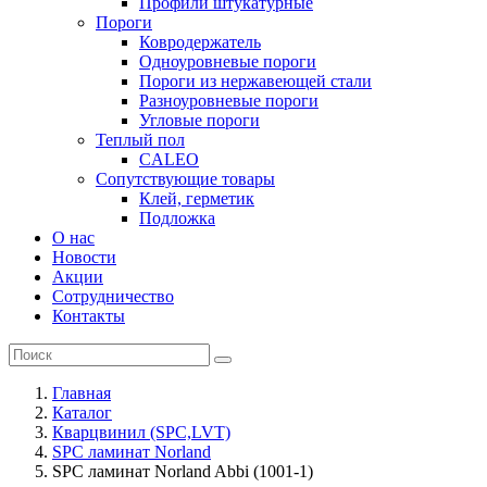
Профили штукатурные
Пороги
Ковродержатель
Одноуровневые пороги
Пороги из нержавеющей стали
Разноуровневые пороги
Угловые пороги
Теплый пол
CALEO
Сопутствующие товары
Клей, герметик
Подложка
О нас
Новости
Акции
Сотрудничество
Контакты
Главная
Каталог
Кварцвинил (SPC,LVT)
SPC ламинат Norland
SPC ламинат Norland Abbi (1001-1)