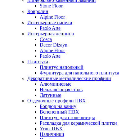
Минерально-каменный ламинат
Stone Floor
Ковролин
Alpine Floor
Интерьерные панели
Paolo Arte
Интерьерная лепнина
Cosca
Decor Dizayn
Alpine Floor
Paolo Arte
Плинтуса
Плинтус напольный
Фурнитура для напольного плинтуса
Декоративные металлические профили
Алюминиевые
Нержавеющая сталь
Латунные
Отделочные профили ПВХ
Бордюр на ванну
Вспененный ПВХ
Плинтус для столешницы
Раскладка для керамической плитки
Углы ПВХ
Наличники