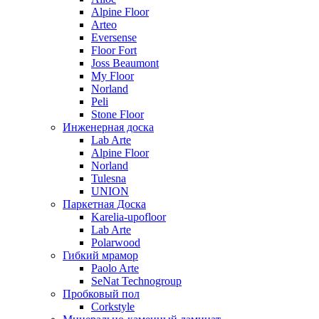
Alpine Floor
Arteo
Eversense
Floor Fort
Joss Beaumont
My Floor
Norland
Peli
Stone Floor
Инженерная доска
Lab Arte
Alpine Floor
Norland
Tulesna
UNION
Паркетная Доска
Karelia-upofloor
Lab Arte
Polarwood
Гибкий мрамор
Paolo Arte
SeNat Technogroup
Пробковый пол
Corkstyle