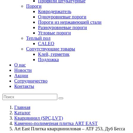
Профили штукатурные
Пороги
Ковродержатель
Одноуровневые пороги
Пороги из нержавеющей стали
Разноуровневые пороги
Угловые пороги
Теплый пол
CALEO
Сопутствующие товары
Клей, герметик
Подложка
О нас
Новости
Акции
Сотрудничество
Контакты
Главная
Каталог
Кварцвинил (SPC,LVT)
Каменно-полимерная плитка ART EAST
Art East Плитка кварцвиниловая – ATF 253, Дуб Бесса