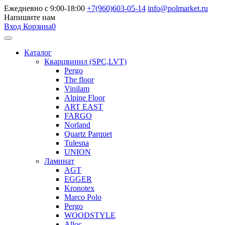
Ежедневно с 9:00-18:00
+7(960)603-05-14
info@polmarket.ru
Напишите нам
Вход
Корзина
0
Каталог
Кварцвинил (SPC,LVT)
Pergo
The floor
Vinilam
Alpine Floor
ART EAST
FARGO
Norland
Quartz Parquet
Tulesna
UNION
Ламинат
AGT
EGGER
Kronotex
Marco Polo
Pergo
WOODSTYLE
Alloc