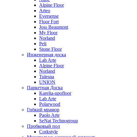
Alpine Floor
Arteo
Eversense
Floor Fort
Joss Beaumont
My Floor
Norland
Peli
Stone Floor
Инженерная доска
Lab Arte
Alpine Floor
Norland
Tulesna
UNION
Паркетная Доска
Karelia-upofloor
Lab Arte
Polarwood
Гибкий мрамор
Paolo Arte
SeNat Technogroup
Пробковый пол
Corkstyle