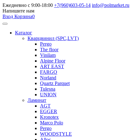
Ежедневно с 9:00-18:00
+7(960)603-05-14
info@polmarket.ru
Напишите нам
Вход
Корзина
0
Каталог
Кварцвинил (SPC,LVT)
Pergo
The floor
Vinilam
Alpine Floor
ART EAST
FARGO
Norland
Quartz Parquet
Tulesna
UNION
Ламинат
AGT
EGGER
Kronotex
Marco Polo
Pergo
WOODSTYLE
Alloc