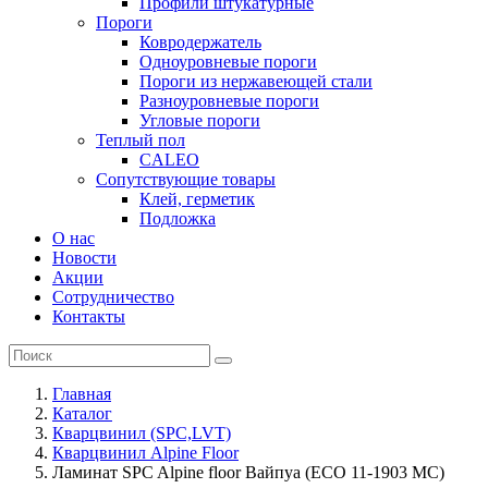
Профили штукатурные
Пороги
Ковродержатель
Одноуровневые пороги
Пороги из нержавеющей стали
Разноуровневые пороги
Угловые пороги
Теплый пол
CALEO
Сопутствующие товары
Клей, герметик
Подложка
О нас
Новости
Акции
Сотрудничество
Контакты
Главная
Каталог
Кварцвинил (SPC,LVT)
Кварцвинил Alpine Floor
Ламинат SPC Alpine floor Вайпуа (ECO 11-1903 MC)