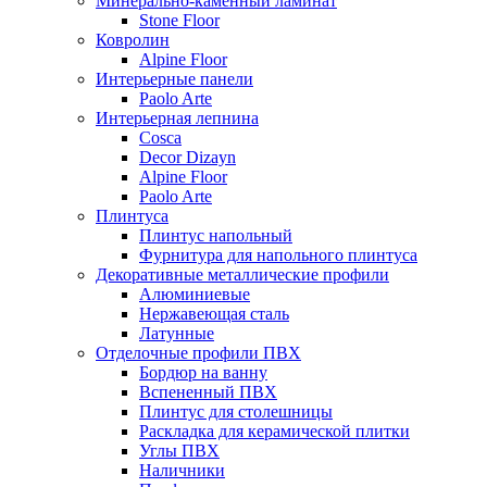
Минерально-каменный ламинат
Stone Floor
Ковролин
Alpine Floor
Интерьерные панели
Paolo Arte
Интерьерная лепнина
Cosca
Decor Dizayn
Alpine Floor
Paolo Arte
Плинтуса
Плинтус напольный
Фурнитура для напольного плинтуса
Декоративные металлические профили
Алюминиевые
Нержавеющая сталь
Латунные
Отделочные профили ПВХ
Бордюр на ванну
Вспененный ПВХ
Плинтус для столешницы
Раскладка для керамической плитки
Углы ПВХ
Наличники