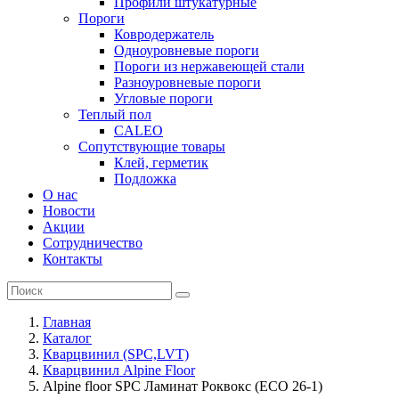
Профили штукатурные
Пороги
Ковродержатель
Одноуровневые пороги
Пороги из нержавеющей стали
Разноуровневые пороги
Угловые пороги
Теплый пол
CALEO
Сопутствующие товары
Клей, герметик
Подложка
О нас
Новости
Акции
Сотрудничество
Контакты
Главная
Каталог
Кварцвинил (SPC,LVT)
Кварцвинил Alpine Floor
Alpine floor SPC Ламинат Роквокс (ECO 26-1)