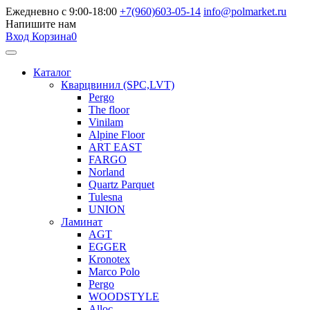
Ежедневно с 9:00-18:00
+7(960)603-05-14
info@polmarket.ru
Напишите нам
Вход
Корзина
0
Каталог
Кварцвинил (SPC,LVT)
Pergo
The floor
Vinilam
Alpine Floor
ART EAST
FARGO
Norland
Quartz Parquet
Tulesna
UNION
Ламинат
AGT
EGGER
Kronotex
Marco Polo
Pergo
WOODSTYLE
Alloc