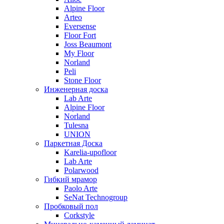
Alpine Floor
Arteo
Eversense
Floor Fort
Joss Beaumont
My Floor
Norland
Peli
Stone Floor
Инженерная доска
Lab Arte
Alpine Floor
Norland
Tulesna
UNION
Паркетная Доска
Karelia-upofloor
Lab Arte
Polarwood
Гибкий мрамор
Paolo Arte
SeNat Technogroup
Пробковый пол
Corkstyle