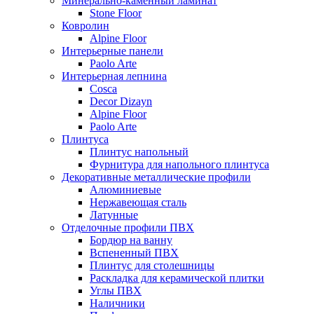
Минерально-каменный ламинат
Stone Floor
Ковролин
Alpine Floor
Интерьерные панели
Paolo Arte
Интерьерная лепнина
Cosca
Decor Dizayn
Alpine Floor
Paolo Arte
Плинтуса
Плинтус напольный
Фурнитура для напольного плинтуса
Декоративные металлические профили
Алюминиевые
Нержавеющая сталь
Латунные
Отделочные профили ПВХ
Бордюр на ванну
Вспененный ПВХ
Плинтус для столешницы
Раскладка для керамической плитки
Углы ПВХ
Наличники