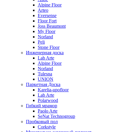
Alpine Floor
Arteo
Eversense
Floor Fort
Joss Beaumont
My Floor
Norland
Peli
Stone Floor
Инженерная доска
Lab Arte
Alpine Floor
Norland
Tulesna
UNION
Паркетная Доска
Karelia-upofloor
Lab Arte
Polarwood
Гибкий мрамор
Paolo Arte
SeNat Technogroup
Пробковый пол
Corkstyle