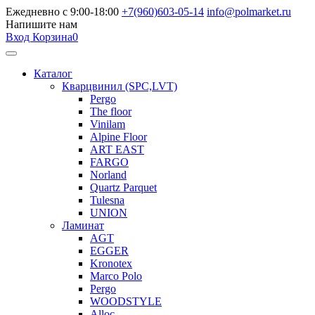
Ежедневно с 9:00-18:00
+7(960)603-05-14
info@polmarket.ru
Напишите нам
Вход
Корзина
0
Каталог
Кварцвинил (SPC,LVT)
Pergo
The floor
Vinilam
Alpine Floor
ART EAST
FARGO
Norland
Quartz Parquet
Tulesna
UNION
Ламинат
AGT
EGGER
Kronotex
Marco Polo
Pergo
WOODSTYLE
Alloc