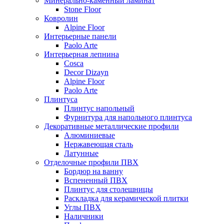
Минерально-каменный ламинат
Stone Floor
Ковролин
Alpine Floor
Интерьерные панели
Paolo Arte
Интерьерная лепнина
Cosca
Decor Dizayn
Alpine Floor
Paolo Arte
Плинтуса
Плинтус напольный
Фурнитура для напольного плинтуса
Декоративные металлические профили
Алюминиевые
Нержавеющая сталь
Латунные
Отделочные профили ПВХ
Бордюр на ванну
Вспененный ПВХ
Плинтус для столешницы
Раскладка для керамической плитки
Углы ПВХ
Наличники