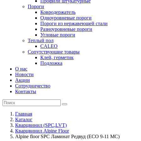
Профили штукатурные
Пороги
Ковродержатель
Одноуровневые пороги
Пороги из нержавеющей стали
Разноуровневые пороги
Угловые пороги
Теплый пол
CALEO
Сопутствующие товары
Клей, герметик
Подложка
О нас
Новости
Акции
Сотрудничество
Контакты
Главная
Каталог
Кварцвинил (SPC,LVT)
Кварцвинил Alpine Floor
Alpine floor SPC Ламинат Редвуд (ECO 9-11 MC)