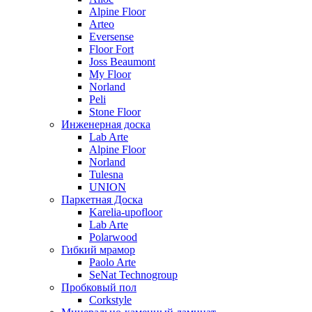
Alpine Floor
Arteo
Eversense
Floor Fort
Joss Beaumont
My Floor
Norland
Peli
Stone Floor
Инженерная доска
Lab Arte
Alpine Floor
Norland
Tulesna
UNION
Паркетная Доска
Karelia-upofloor
Lab Arte
Polarwood
Гибкий мрамор
Paolo Arte
SeNat Technogroup
Пробковый пол
Corkstyle