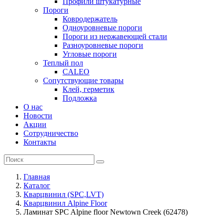
Профили штукатурные
Пороги
Ковродержатель
Одноуровневые пороги
Пороги из нержавеющей стали
Разноуровневые пороги
Угловые пороги
Теплый пол
CALEO
Сопутствующие товары
Клей, герметик
Подложка
О нас
Новости
Акции
Сотрудничество
Контакты
Главная
Каталог
Кварцвинил (SPC,LVT)
Кварцвинил Alpine Floor
Ламинат SPC Alpine floor Newtown Creek (62478)