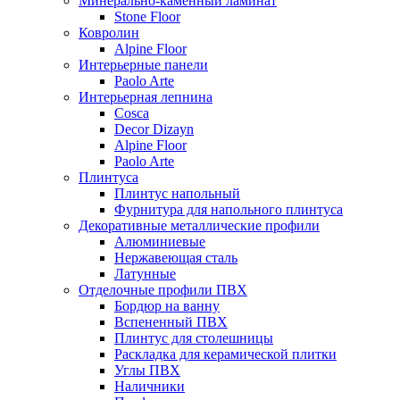
Минерально-каменный ламинат
Stone Floor
Ковролин
Alpine Floor
Интерьерные панели
Paolo Arte
Интерьерная лепнина
Cosca
Decor Dizayn
Alpine Floor
Paolo Arte
Плинтуса
Плинтус напольный
Фурнитура для напольного плинтуса
Декоративные металлические профили
Алюминиевые
Нержавеющая сталь
Латунные
Отделочные профили ПВХ
Бордюр на ванну
Вспененный ПВХ
Плинтус для столешницы
Раскладка для керамической плитки
Углы ПВХ
Наличники