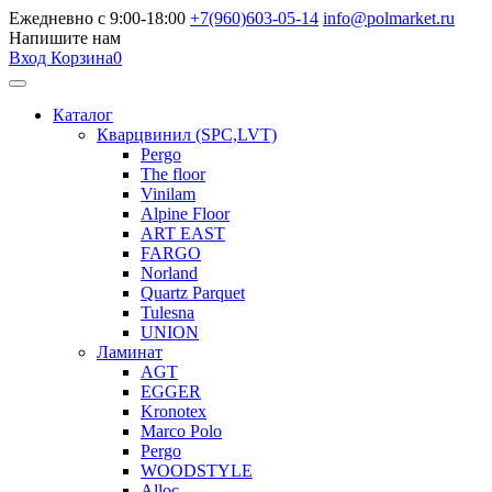
Ежедневно с 9:00-18:00
+7(960)603-05-14
info@polmarket.ru
Напишите нам
Вход
Корзина
0
Каталог
Кварцвинил (SPC,LVT)
Pergo
The floor
Vinilam
Alpine Floor
ART EAST
FARGO
Norland
Quartz Parquet
Tulesna
UNION
Ламинат
AGT
EGGER
Kronotex
Marco Polo
Pergo
WOODSTYLE
Alloc