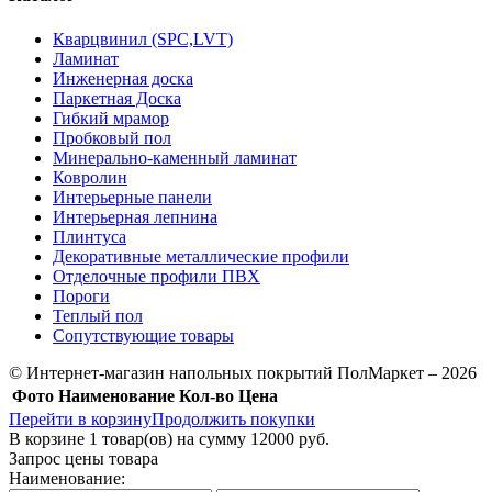
Кварцвинил (SPC,LVT)
Ламинат
Инженерная доска
Паркетная Доска
Гибкий мрамор
Пробковый пол
Минерально-каменный ламинат
Ковролин
Интерьерные панели
Интерьерная лепнина
Плинтуса
Декоративные металлические профили
Отделочные профили ПВХ
Пороги
Теплый пол
Сопутствующие товары
© Интернет-магазин напольных покрытий ПолМаркет – 2026
Фото
Наименование
Кол-во
Цена
Перейти в корзину
Продолжить покупки
В корзине
1
товар(ов) на сумму
12000 руб.
Запрос цены товара
Наименование: