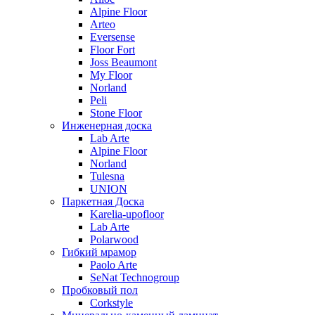
Alpine Floor
Arteo
Eversense
Floor Fort
Joss Beaumont
My Floor
Norland
Peli
Stone Floor
Инженерная доска
Lab Arte
Alpine Floor
Norland
Tulesna
UNION
Паркетная Доска
Karelia-upofloor
Lab Arte
Polarwood
Гибкий мрамор
Paolo Arte
SeNat Technogroup
Пробковый пол
Corkstyle