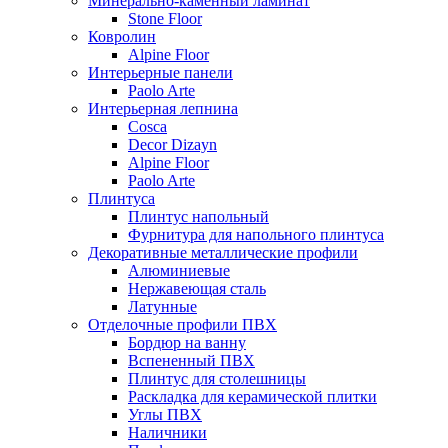
Минерально-каменный ламинат
Stone Floor
Ковролин
Alpine Floor
Интерьерные панели
Paolo Arte
Интерьерная лепнина
Cosca
Decor Dizayn
Alpine Floor
Paolo Arte
Плинтуса
Плинтус напольный
Фурнитура для напольного плинтуса
Декоративные металлические профили
Алюминиевые
Нержавеющая сталь
Латунные
Отделочные профили ПВХ
Бордюр на ванну
Вспененный ПВХ
Плинтус для столешницы
Раскладка для керамической плитки
Углы ПВХ
Наличники