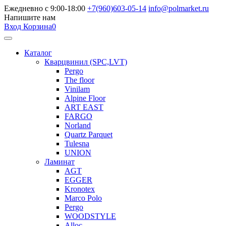
Ежедневно с 9:00-18:00
+7(960)603-05-14
info@polmarket.ru
Напишите нам
Вход
Корзина
0
Каталог
Кварцвинил (SPC,LVT)
Pergo
The floor
Vinilam
Alpine Floor
ART EAST
FARGO
Norland
Quartz Parquet
Tulesna
UNION
Ламинат
AGT
EGGER
Kronotex
Marco Polo
Pergo
WOODSTYLE
Alloc