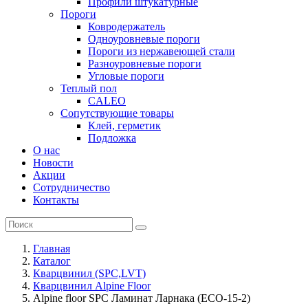
Профили штукатурные
Пороги
Ковродержатель
Одноуровневые пороги
Пороги из нержавеющей стали
Разноуровневые пороги
Угловые пороги
Теплый пол
CALEO
Сопутствующие товары
Клей, герметик
Подложка
О нас
Новости
Акции
Сотрудничество
Контакты
Главная
Каталог
Кварцвинил (SPC,LVT)
Кварцвинил Alpine Floor
Alpine floor SPC Ламинат Ларнака (ECO-15-2)