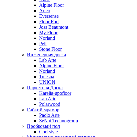
Alpine Floor
Arteo
Eversense
Floor Fort
Joss Beaumont
My Floor
Norland
Peli
Stone Floor
Инженерная доска
Lab Arte
Alpine Floor
Norland
Tulesna
UNION
Паркетная Доска
Karelia-upofloor
Lab Arte
Polarwood
Гибкий мрамор
Paolo Arte
SeNat Technogroup
Пробковый пол
Corkstyle