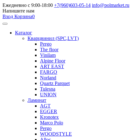
Ежедневно с 9:00-18:00
+7(960)603-05-14
info@polmarket.ru
Напишите нам
Вход
Корзина
0
Каталог
Кварцвинил (SPC,LVT)
Pergo
The floor
Vinilam
Alpine Floor
ART EAST
FARGO
Norland
Quartz Parquet
Tulesna
UNION
Ламинат
AGT
EGGER
Kronotex
Marco Polo
Pergo
WOODSTYLE
Alloc