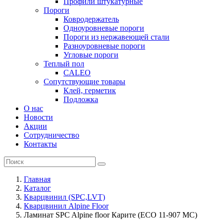
Профили штукатурные
Пороги
Ковродержатель
Одноуровневые пороги
Пороги из нержавеющей стали
Разноуровневые пороги
Угловые пороги
Теплый пол
CALEO
Сопутствующие товары
Клей, герметик
Подложка
О нас
Новости
Акции
Сотрудничество
Контакты
Главная
Каталог
Кварцвинил (SPC,LVT)
Кварцвинил Alpine Floor
Ламинат SPC Alpine floor Карите (ECO 11-907 MC)