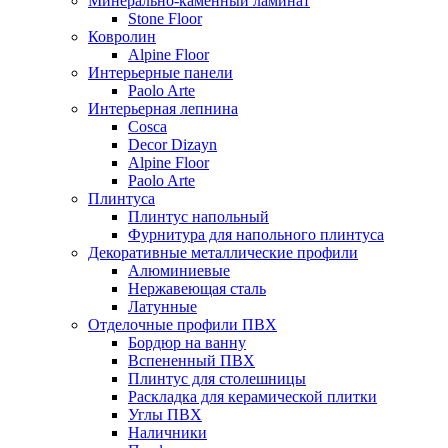
Минерально-каменный ламинат
Stone Floor
Ковролин
Alpine Floor
Интерьерные панели
Paolo Arte
Интерьерная лепнина
Cosca
Decor Dizayn
Alpine Floor
Paolo Arte
Плинтуса
Плинтус напольный
Фурнитура для напольного плинтуса
Декоративные металлические профили
Алюминиевые
Нержавеющая сталь
Латунные
Отделочные профили ПВХ
Бордюр на ванну
Вспененный ПВХ
Плинтус для столешницы
Раскладка для керамической плитки
Углы ПВХ
Наличники