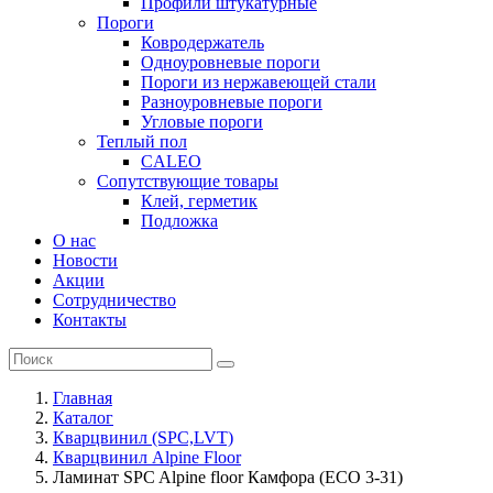
Профили штукатурные
Пороги
Ковродержатель
Одноуровневые пороги
Пороги из нержавеющей стали
Разноуровневые пороги
Угловые пороги
Теплый пол
CALEO
Сопутствующие товары
Клей, герметик
Подложка
О нас
Новости
Акции
Сотрудничество
Контакты
Главная
Каталог
Кварцвинил (SPC,LVT)
Кварцвинил Alpine Floor
Ламинат SPC Alpine floor Камфора (ЕСО 3-31)