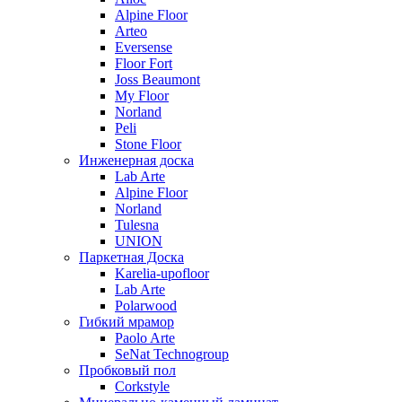
Alpine Floor
Arteo
Eversense
Floor Fort
Joss Beaumont
My Floor
Norland
Peli
Stone Floor
Инженерная доска
Lab Arte
Alpine Floor
Norland
Tulesna
UNION
Паркетная Доска
Karelia-upofloor
Lab Arte
Polarwood
Гибкий мрамор
Paolo Arte
SeNat Technogroup
Пробковый пол
Corkstyle