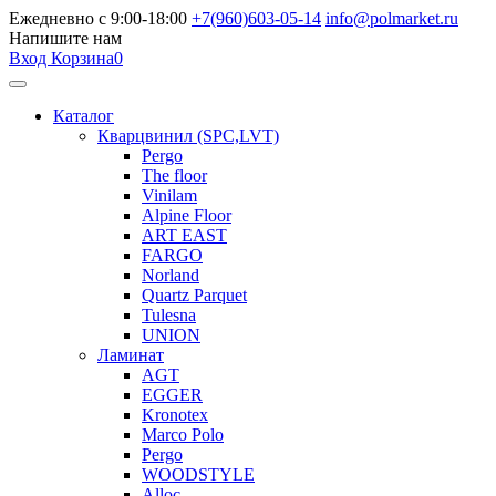
Ежедневно с 9:00-18:00
+7(960)603-05-14
info@polmarket.ru
Напишите нам
Вход
Корзина
0
Каталог
Кварцвинил (SPC,LVT)
Pergo
The floor
Vinilam
Alpine Floor
ART EAST
FARGO
Norland
Quartz Parquet
Tulesna
UNION
Ламинат
AGT
EGGER
Kronotex
Marco Polo
Pergo
WOODSTYLE
Alloc