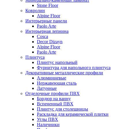
Минерально-каменный ламинат
Stone Floor
Ковролин
Alpine Floor
Интерьерные панели
Paolo Arte
Интерьерная лепнина
Cosca
Decor Dizayn
Alpine Floor
Paolo Arte
Плинтуса
Плинтус напольный
Фурнитура для напольного плинтуса
Декоративные металлические профили
Алюминиевые
Нержавеющая сталь
Латунные
Отделочные профили ПВХ
Бордюр на ванну
Вспененный ПВХ
Плинтус для столешницы
Раскладка для керамической плитки
Углы ПВХ
Наличники