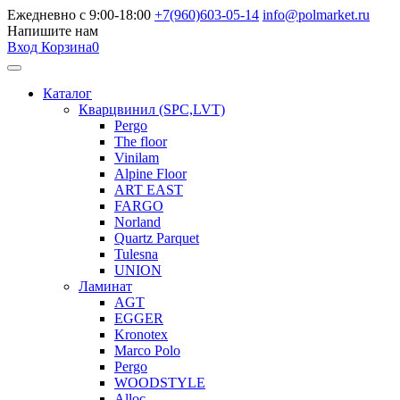
Ежедневно с 9:00-18:00
+7(960)603-05-14
info@polmarket.ru
Напишите нам
Вход
Корзина
0
Каталог
Кварцвинил (SPC,LVT)
Pergo
The floor
Vinilam
Alpine Floor
ART EAST
FARGO
Norland
Quartz Parquet
Tulesna
UNION
Ламинат
AGT
EGGER
Kronotex
Marco Polo
Pergo
WOODSTYLE
Alloc