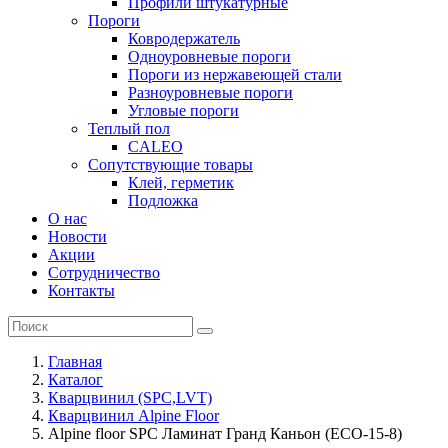
Профили штукатурные
Пороги
Ковродержатель
Одноуровневые пороги
Пороги из нержавеющей стали
Разноуровневые пороги
Угловые пороги
Теплый пол
CALEO
Сопутствующие товары
Клей, герметик
Подложка
О нас
Новости
Акции
Сотрудничество
Контакты
Главная
Каталог
Кварцвинил (SPC,LVT)
Кварцвинил Alpine Floor
Alpine floor SPC Ламинат Гранд Каньон (ECO-15-8)