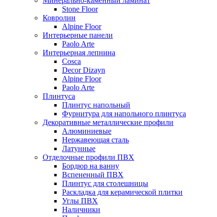
Минерально-каменный ламинат
Stone Floor
Ковролин
Alpine Floor
Интерьерные панели
Paolo Arte
Интерьерная лепнина
Cosca
Decor Dizayn
Alpine Floor
Paolo Arte
Плинтуса
Плинтус напольный
Фурнитура для напольного плинтуса
Декоративные металлические профили
Алюминиевые
Нержавеющая сталь
Латунные
Отделочные профили ПВХ
Бордюр на ванну
Вспененный ПВХ
Плинтус для столешницы
Раскладка для керамической плитки
Углы ПВХ
Наличники