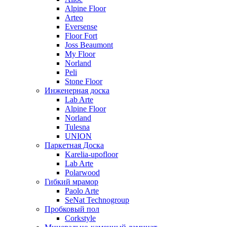
Alpine Floor
Arteo
Eversense
Floor Fort
Joss Beaumont
My Floor
Norland
Peli
Stone Floor
Инженерная доска
Lab Arte
Alpine Floor
Norland
Tulesna
UNION
Паркетная Доска
Karelia-upofloor
Lab Arte
Polarwood
Гибкий мрамор
Paolo Arte
SeNat Technogroup
Пробковый пол
Corkstyle