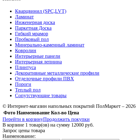
Кварцвинил (SPC,LVT)
Ламинат
Инженерная доска
Паркетная Доска
Гибкий мрамор
Пробковый пол
Минерально-каменный ламинат
Ковролин
Интерьерные панели
Интерьерная лепнина
Плинтуса
Декоративные металлические профили
Отделочные профили ПВХ
Пороги
Теплый пол
Сопутствующие товары
© Интернет-магазин напольных покрытий ПолМаркет – 2026
Фото
Наименование
Кол-во
Цена
Перейти в корзину
Продолжить покупки
В корзине
1
товар(ов) на сумму
12000 руб.
Запрос цены товара
Наименование: