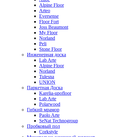
Alpine Floor
Arteo
Eversense
Floor Fort
Joss Beaumont
My Floor
Norland
Peli
Stone Floor
Инженерная доска
Lab Arte
Alpine Floor
Norland
Tulesna
UNION
Паркетная Доска
Karelia-upofloor
Lab Arte
Polarwood
Гибкий мрамор
Paolo Arte
SeNat Technogroup
Пробковый пол
Corkstyle