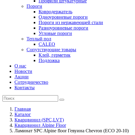
Профили штукатурные
Пороги
Ковродержатель
Одноуровневые пороги
Пороги из нержавеющей стали
Разноуровневые пороги
Угловые пороги
Теплый пол
CALEO
Сопутствующие товары
Клей, герметик
Подложка
О нас
Новости
Акции
Сотрудничество
Контакты
Главная
Каталог
Кварцвинил (SPC,LVT)
Кварцвинил Alpine Floor
Ламинат SPC Alpine floor Гевуина Chevron (ECO 20-10)