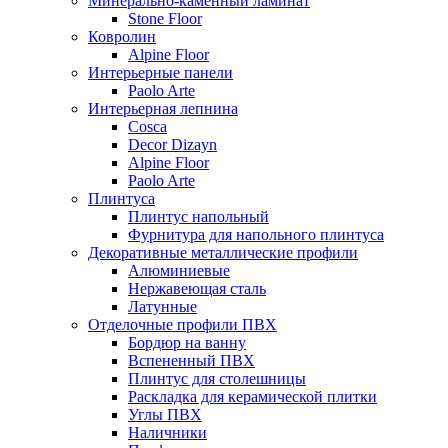
Минерально-каменный ламинат
Stone Floor
Ковролин
Alpine Floor
Интерьерные панели
Paolo Arte
Интерьерная лепнина
Cosca
Decor Dizayn
Alpine Floor
Paolo Arte
Плинтуса
Плинтус напольный
Фурнитура для напольного плинтуса
Декоративные металлические профили
Алюминиевые
Нержавеющая сталь
Латунные
Отделочные профили ПВХ
Бордюр на ванну
Вспененный ПВХ
Плинтус для столешницы
Раскладка для керамической плитки
Углы ПВХ
Наличники