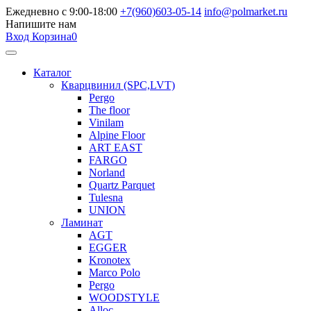
Ежедневно с 9:00-18:00
+7(960)603-05-14
info@polmarket.ru
Напишите нам
Вход
Корзина
0
Каталог
Кварцвинил (SPC,LVT)
Pergo
The floor
Vinilam
Alpine Floor
ART EAST
FARGO
Norland
Quartz Parquet
Tulesna
UNION
Ламинат
AGT
EGGER
Kronotex
Marco Polo
Pergo
WOODSTYLE
Alloc