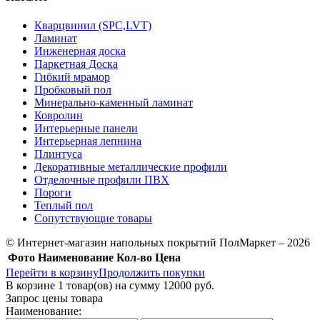
Кварцвинил (SPC,LVT)
Ламинат
Инженерная доска
Паркетная Доска
Гибкий мрамор
Пробковый пол
Минерально-каменный ламинат
Ковролин
Интерьерные панели
Интерьерная лепнина
Плинтуса
Декоративные металлические профили
Отделочные профили ПВХ
Пороги
Теплый пол
Сопутствующие товары
© Интернет-магазин напольных покрытий ПолМаркет – 2026
Фото
Наименование
Кол-во
Цена
Перейти в корзину
Продолжить покупки
В корзине
1
товар(ов) на сумму
12000 руб.
Запрос цены товара
Наименование: