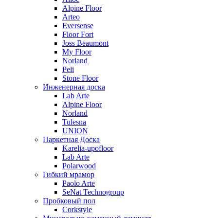
Alpine Floor
Arteo
Eversense
Floor Fort
Joss Beaumont
My Floor
Norland
Peli
Stone Floor
Инженерная доска
Lab Arte
Alpine Floor
Norland
Tulesna
UNION
Паркетная Доска
Karelia-upofloor
Lab Arte
Polarwood
Гибкий мрамор
Paolo Arte
SeNat Technogroup
Пробковый пол
Corkstyle