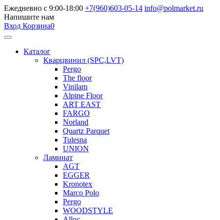
Ежедневно с 9:00-18:00
+7(960)603-05-14
info@polmarket.ru
Напишите нам
Вход
Корзина
0
Каталог
Кварцвинил (SPC,LVT)
Pergo
The floor
Vinilam
Alpine Floor
ART EAST
FARGO
Norland
Quartz Parquet
Tulesna
UNION
Ламинат
AGT
EGGER
Kronotex
Marco Polo
Pergo
WOODSTYLE
Alloc