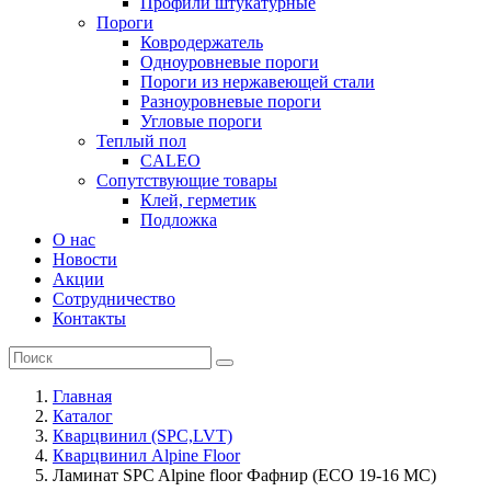
Профили штукатурные
Пороги
Ковродержатель
Одноуровневые пороги
Пороги из нержавеющей стали
Разноуровневые пороги
Угловые пороги
Теплый пол
CALEO
Сопутствующие товары
Клей, герметик
Подложка
О нас
Новости
Акции
Сотрудничество
Контакты
Главная
Каталог
Кварцвинил (SPC,LVT)
Кварцвинил Alpine Floor
Ламинат SPC Alpine floor Фафнир (ECO 19-16 MC)