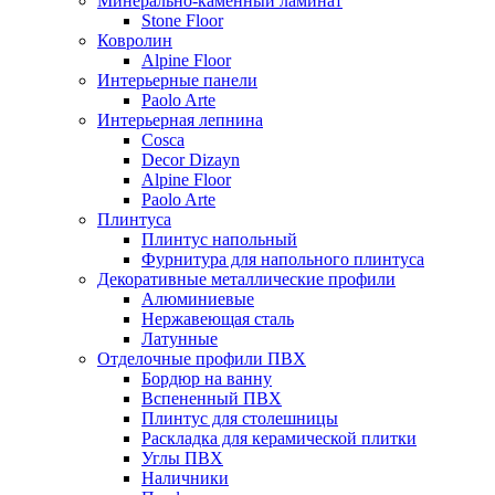
Минерально-каменный ламинат
Stone Floor
Ковролин
Alpine Floor
Интерьерные панели
Paolo Arte
Интерьерная лепнина
Cosca
Decor Dizayn
Alpine Floor
Paolo Arte
Плинтуса
Плинтус напольный
Фурнитура для напольного плинтуса
Декоративные металлические профили
Алюминиевые
Нержавеющая сталь
Латунные
Отделочные профили ПВХ
Бордюр на ванну
Вспененный ПВХ
Плинтус для столешницы
Раскладка для керамической плитки
Углы ПВХ
Наличники