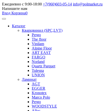
Ежедневно с 9:00-18:00
+7(960)603-05-14
info@polmarket.ru
Напишите нам
Вход
Корзина
0
Каталог
Кварцвинил (SPC,LVT)
Pergo
The floor
Vinilam
Alpine Floor
ART EAST
FARGO
Norland
Quartz Parquet
Tulesna
UNION
Ламинат
AGT
EGGER
Kronotex
Marco Polo
Pergo
WOODSTYLE
Alloc