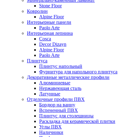
Минерально-каменный ламинат
Stone Floor
Ковролин
Alpine Floor
Интерьерные панели
Paolo Arte
Интерьерная лепнина
Cosca
Decor Dizayn
Alpine Floor
Paolo Arte
Плинтуса
Плинтус напольный
Фурнитура для напольного плинтуса
Декоративные металлические профили
Алюминиевые
Нержавеющая сталь
Латунные
Отделочные профили ПВХ
Бордюр на ванну
Вспененный ПВХ
Плинтус для столешницы
Раскладка для керамической плитки
Углы ПВХ
Наличники