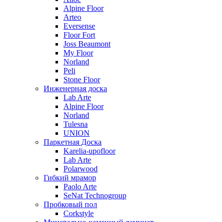
Alpine Floor
Arteo
Eversense
Floor Fort
Joss Beaumont
My Floor
Norland
Peli
Stone Floor
Инженерная доска
Lab Arte
Alpine Floor
Norland
Tulesna
UNION
Паркетная Доска
Karelia-upofloor
Lab Arte
Polarwood
Гибкий мрамор
Paolo Arte
SeNat Technogroup
Пробковый пол
Corkstyle