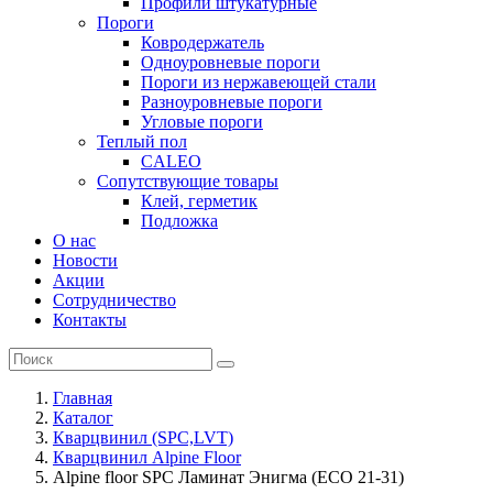
Профили штукатурные
Пороги
Ковродержатель
Одноуровневые пороги
Пороги из нержавеющей стали
Разноуровневые пороги
Угловые пороги
Теплый пол
CALEO
Сопутствующие товары
Клей, герметик
Подложка
О нас
Новости
Акции
Сотрудничество
Контакты
Главная
Каталог
Кварцвинил (SPC,LVT)
Кварцвинил Alpine Floor
Alpine floor SPC Ламинат Энигма (ЕСО 21-31)