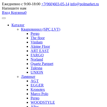
Ежедневно с 9:00-18:00
+7(960)603-05-14
info@polmarket.ru
Напишите нам
Вход
Корзина
0
Каталог
Кварцвинил (SPC,LVT)
Pergo
The floor
Vinilam
Alpine Floor
ART EAST
FARGO
Norland
Quartz Parquet
Tulesna
UNION
Ламинат
AGT
EGGER
Kronotex
Marco Polo
Pergo
WOODSTYLE
Alloc