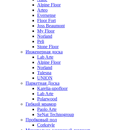
Alpine Floor
Arteo
Eversense
Floor Fort
Joss Beaumont
My Floor
Norland
Peli
Stone Floor
Инженерная доска
Lab Arte
Alpine Floor
Norland
Tulesna
UNION
Паркетная Доска
Karelia-upofloor
Lab Arte
Polarwood
Гибкий мрамор
Paolo Arte
SeNat Technogroup
Пробковый пол
Corkstyle