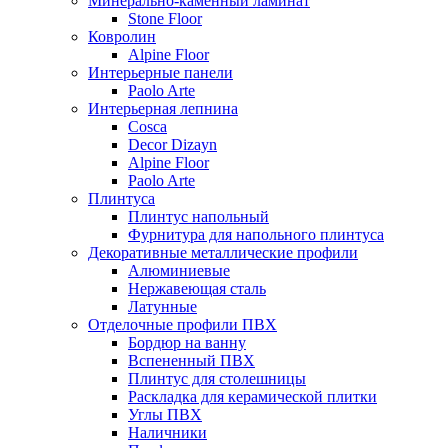
Минерально-каменный ламинат
Stone Floor
Ковролин
Alpine Floor
Интерьерные панели
Paolo Arte
Интерьерная лепнина
Cosca
Decor Dizayn
Alpine Floor
Paolo Arte
Плинтуса
Плинтус напольный
Фурнитура для напольного плинтуса
Декоративные металлические профили
Алюминиевые
Нержавеющая сталь
Латунные
Отделочные профили ПВХ
Бордюр на ванну
Вспененный ПВХ
Плинтус для столешницы
Раскладка для керамической плитки
Углы ПВХ
Наличники