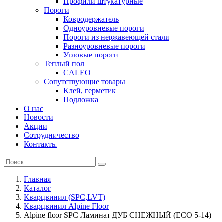
Профили штукатурные
Пороги
Ковродержатель
Одноуровневые пороги
Пороги из нержавеющей стали
Разноуровневые пороги
Угловые пороги
Теплый пол
CALEO
Сопутствующие товары
Клей, герметик
Подложка
О нас
Новости
Акции
Сотрудничество
Контакты
Главная
Каталог
Кварцвинил (SPC,LVT)
Кварцвинил Alpine Floor
Alpine floor SPC Ламинат ДУБ СНЕЖНЫЙ (ECO 5-14)