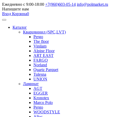
Ежедневно с 9:00-18:00
+7(960)603-05-14
info@polmarket.ru
Напишите нам
Вход
Корзина
0
Каталог
Кварцвинил (SPC,LVT)
Pergo
The floor
Vinilam
Alpine Floor
ART EAST
FARGO
Norland
Quartz Parquet
Tulesna
UNION
Ламинат
AGT
EGGER
Kronotex
Marco Polo
Pergo
WOODSTYLE
Alloc