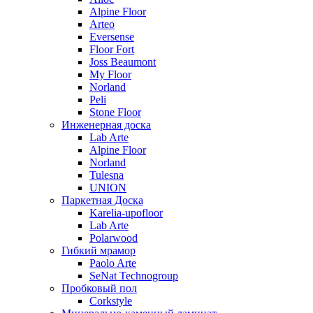
Alpine Floor
Arteo
Eversense
Floor Fort
Joss Beaumont
My Floor
Norland
Peli
Stone Floor
Инженерная доска
Lab Arte
Alpine Floor
Norland
Tulesna
UNION
Паркетная Доска
Karelia-upofloor
Lab Arte
Polarwood
Гибкий мрамор
Paolo Arte
SeNat Technogroup
Пробковый пол
Corkstyle