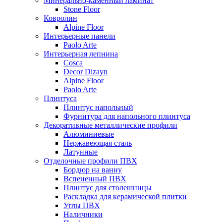
Минерально-каменный ламинат
Stone Floor
Ковролин
Alpine Floor
Интерьерные панели
Paolo Arte
Интерьерная лепнина
Cosca
Decor Dizayn
Alpine Floor
Paolo Arte
Плинтуса
Плинтус напольный
Фурнитура для напольного плинтуса
Декоративные металлические профили
Алюминиевые
Нержавеющая сталь
Латунные
Отделочные профили ПВХ
Бордюр на ванну
Вспененный ПВХ
Плинтус для столешницы
Раскладка для керамической плитки
Углы ПВХ
Наличники