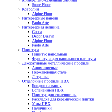
Минерально-каменный ламинат
Stone Floor
Ковролин
Alpine Floor
Интерьерные панели
Paolo Arte
Интерьерная лепнина
Cosca
Decor Dizayn
Alpine Floor
Paolo Arte
Плинтуса
Плинтус напольный
Фурнитура для напольного плинтуса
Декоративные металлические профили
Алюминиевые
Нержавеющая сталь
Латунные
Отделочные профили ПВХ
Бордюр на ванну
Вспененный ПВХ
Плинтус для столешницы
Раскладка для керамической плитки
Углы ПВХ
Наличники