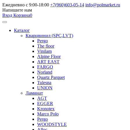
Ежедневно с 9:00-18:00
+7(960)603-05-14
info@polmarket.ru
Напишите нам
Вход
Корзина
0
Каталог
Кварцвинил (SPC,LVT)
Pergo
The floor
Vinilam
Alpine Floor
ART EAST
FARGO
Norland
Quartz Parquet
Tulesna
UNION
Ламинат
AGT
EGGER
Kronotex
Marco Polo
Pergo
WOODSTYLE
Alloc