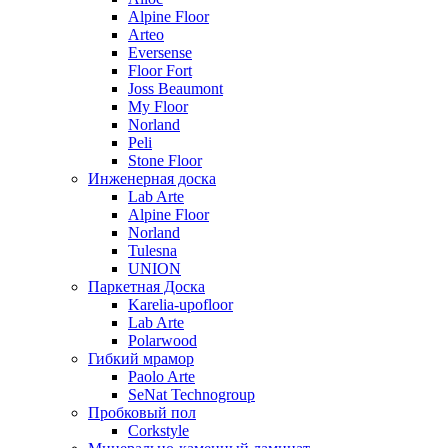
Alpine Floor
Arteo
Eversense
Floor Fort
Joss Beaumont
My Floor
Norland
Peli
Stone Floor
Инженерная доска
Lab Arte
Alpine Floor
Norland
Tulesna
UNION
Паркетная Доска
Karelia-upofloor
Lab Arte
Polarwood
Гибкий мрамор
Paolo Arte
SeNat Technogroup
Пробковый пол
Corkstyle