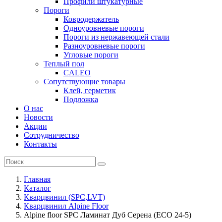
Профили штукатурные
Пороги
Ковродержатель
Одноуровневые пороги
Пороги из нержавеющей стали
Разноуровневые пороги
Угловые пороги
Теплый пол
CALEO
Сопутствующие товары
Клей, герметик
Подложка
О нас
Новости
Акции
Сотрудничество
Контакты
Главная
Каталог
Кварцвинил (SPC,LVT)
Кварцвинил Alpine Floor
Alpine floor SPC Ламинат Дуб Серена (ECO 24-5)