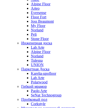
Alpine Floor
Arteo
Eversense
Floor Fort
Joss Beaumont
My Floor
Norland
Peli
Stone Floor
Инженерная доска
Lab Arte
Alpine Floor
Norland
Tulesna
UNION
Паркетная Доска
Karelia-upofloor
Lab Arte
Polarwood
Гибкий мрамор
Paolo Arte
SeNat Technogroup
Пробковый пол
Corkstyle