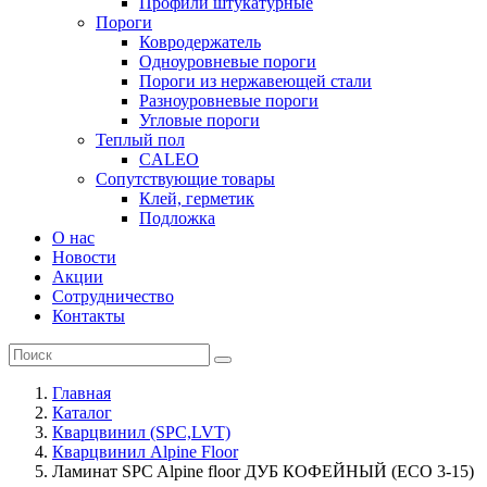
Профили штукатурные
Пороги
Ковродержатель
Одноуровневые пороги
Пороги из нержавеющей стали
Разноуровневые пороги
Угловые пороги
Теплый пол
CALEO
Сопутствующие товары
Клей, герметик
Подложка
О нас
Новости
Акции
Сотрудничество
Контакты
Главная
Каталог
Кварцвинил (SPC,LVT)
Кварцвинил Alpine Floor
Ламинат SPC Alpine floor ДУБ КОФЕЙНЫЙ (ECO 3-15)