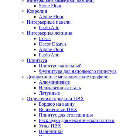
Минерально-каменный ламинат
Stone Floor
Ковролин
Alpine Floor
Интерьерные панели
Paolo Arte
Интерьерная лепнина
Cosca
Decor Dizayn
Alpine Floor
Paolo Arte
Плинтуса
Плинтус напольный
Фурнитура для напольного плинтуса
Декоративные металлические профили
Алюминиевые
Нержавеющая сталь
Латунные
Отделочные профили ПВХ
Бордюр на ванну
Вспененный ПВХ
Плинтус для столешницы
Раскладка для керамической плитки
Углы ПВХ
Наличники