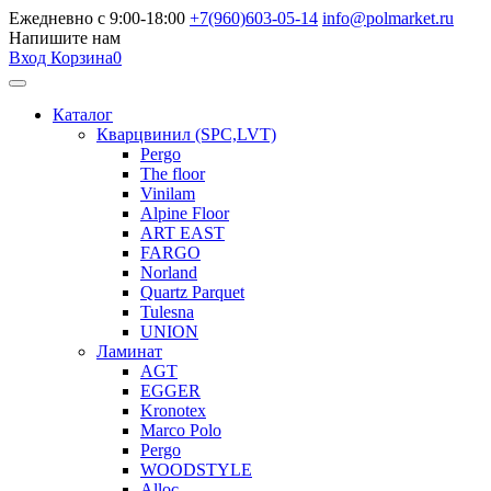
Ежедневно с 9:00-18:00
+7(960)603-05-14
info@polmarket.ru
Напишите нам
Вход
Корзина
0
Каталог
Кварцвинил (SPC,LVT)
Pergo
The floor
Vinilam
Alpine Floor
ART EAST
FARGO
Norland
Quartz Parquet
Tulesna
UNION
Ламинат
AGT
EGGER
Kronotex
Marco Polo
Pergo
WOODSTYLE
Alloc