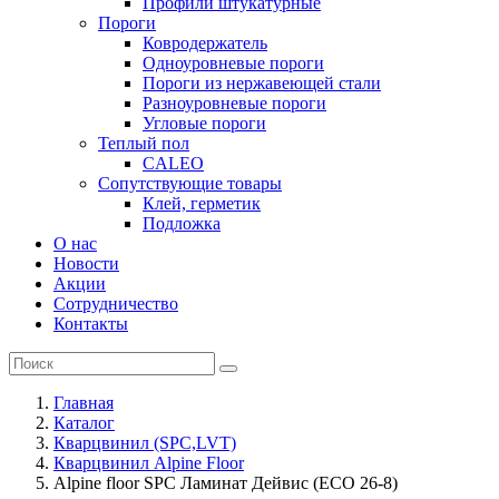
Профили штукатурные
Пороги
Ковродержатель
Одноуровневые пороги
Пороги из нержавеющей стали
Разноуровневые пороги
Угловые пороги
Теплый пол
CALEO
Сопутствующие товары
Клей, герметик
Подложка
О нас
Новости
Акции
Сотрудничество
Контакты
Главная
Каталог
Кварцвинил (SPC,LVT)
Кварцвинил Alpine Floor
Alpine floor SPC Ламинат Дейвис (ECO 26-8)