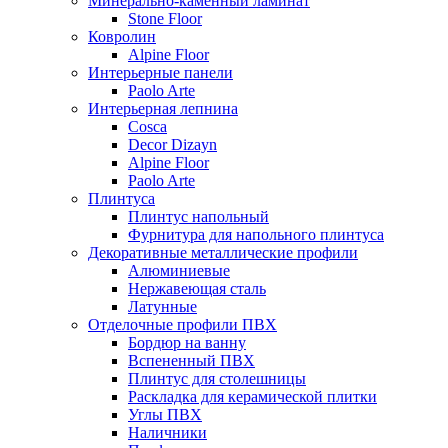
Минерально-каменный ламинат
Stone Floor
Ковролин
Alpine Floor
Интерьерные панели
Paolo Arte
Интерьерная лепнина
Cosca
Decor Dizayn
Alpine Floor
Paolo Arte
Плинтуса
Плинтус напольный
Фурнитура для напольного плинтуса
Декоративные металлические профили
Алюминиевые
Нержавеющая сталь
Латунные
Отделочные профили ПВХ
Бордюр на ванну
Вспененный ПВХ
Плинтус для столешницы
Раскладка для керамической плитки
Углы ПВХ
Наличники