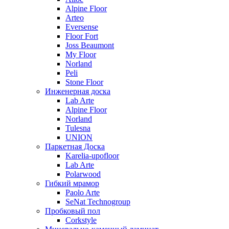
Alpine Floor
Arteo
Eversense
Floor Fort
Joss Beaumont
My Floor
Norland
Peli
Stone Floor
Инженерная доска
Lab Arte
Alpine Floor
Norland
Tulesna
UNION
Паркетная Доска
Karelia-upofloor
Lab Arte
Polarwood
Гибкий мрамор
Paolo Arte
SeNat Technogroup
Пробковый пол
Corkstyle