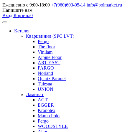
Ежедневно с 9:00-18:00
+7(960)603-05-14
info@polmarket.ru
Напишите нам
Вход
Корзина
0
Каталог
Кварцвинил (SPC,LVT)
Pergo
The floor
Vinilam
Alpine Floor
ART EAST
FARGO
Norland
Quartz Parquet
Tulesna
UNION
Ламинат
AGT
EGGER
Kronotex
Marco Polo
Pergo
WOODSTYLE
Alloc