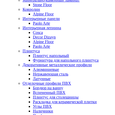
Минерально-каменный ламинат
Stone Floor
Ковролин
Alpine Floor
Интерьерные панели
Paolo Arte
Интерьерная лепнина
Cosca
Decor Dizayn
Alpine Floor
Paolo Arte
Плинтуса
Плинтус напольный
Фурнитура для напольного плинтуса
Декоративные металлические профили
Алюминиевые
Нержавеющая сталь
Латунные
Отделочные профили ПВХ
Бордюр на ванну
Вспененный ПВХ
Плинтус для столешницы
Раскладка для керамической плитки
Углы ПВХ
Наличники