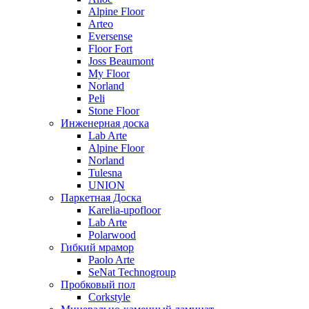
Alpine Floor
Arteo
Eversense
Floor Fort
Joss Beaumont
My Floor
Norland
Peli
Stone Floor
Инженерная доска
Lab Arte
Alpine Floor
Norland
Tulesna
UNION
Паркетная Доска
Karelia-upofloor
Lab Arte
Polarwood
Гибкий мрамор
Paolo Arte
SeNat Technogroup
Пробковый пол
Corkstyle