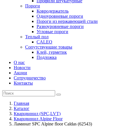
Профили штукатурные
Пороги
Ковродержатель
Одноуровневые пороги
Пороги из нержавеющей стали
Разноуровневые пороги
Угловые пороги
Теплый пол
CALEO
Сопутствующие товары
Клей, герметик
Подложка
О нас
Новости
Акции
Сотрудничество
Контакты
Главная
Каталог
Кварцвинил (SPC,LVT)
Кварцвинил Alpine Floor
Ламинат SPC Alpine floor Caldas (62543)