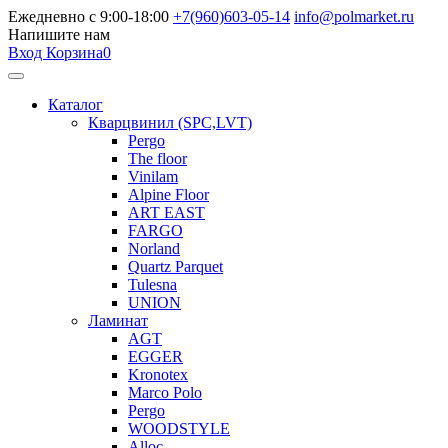
Ежедневно с 9:00-18:00
+7(960)603-05-14
info@polmarket.ru
Напишите нам
Вход
Корзина
0
Каталог
Кварцвинил (SPC,LVT)
Pergo
The floor
Vinilam
Alpine Floor
ART EAST
FARGO
Norland
Quartz Parquet
Tulesna
UNION
Ламинат
AGT
EGGER
Kronotex
Marco Polo
Pergo
WOODSTYLE
Alloc