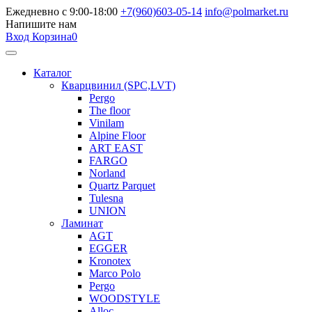
Ежедневно с 9:00-18:00
+7(960)603-05-14
info@polmarket.ru
Напишите нам
Вход
Корзина
0
Каталог
Кварцвинил (SPC,LVT)
Pergo
The floor
Vinilam
Alpine Floor
ART EAST
FARGO
Norland
Quartz Parquet
Tulesna
UNION
Ламинат
AGT
EGGER
Kronotex
Marco Polo
Pergo
WOODSTYLE
Alloc