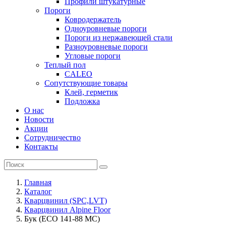
Профили штукатурные
Пороги
Ковродержатель
Одноуровневые пороги
Пороги из нержавеющей стали
Разноуровневые пороги
Угловые пороги
Теплый пол
CALEO
Сопутствующие товары
Клей, герметик
Подложка
О нас
Новости
Акции
Сотрудничество
Контакты
Главная
Каталог
Кварцвинил (SPC,LVT)
Кварцвинил Alpine Floor
Бук (ECO 141-88 MC)