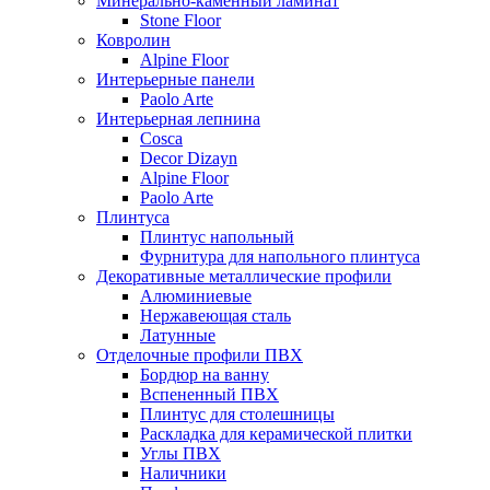
Минерально-каменный ламинат
Stone Floor
Ковролин
Alpine Floor
Интерьерные панели
Paolo Arte
Интерьерная лепнина
Cosca
Decor Dizayn
Alpine Floor
Paolo Arte
Плинтуса
Плинтус напольный
Фурнитура для напольного плинтуса
Декоративные металлические профили
Алюминиевые
Нержавеющая сталь
Латунные
Отделочные профили ПВХ
Бордюр на ванну
Вспененный ПВХ
Плинтус для столешницы
Раскладка для керамической плитки
Углы ПВХ
Наличники