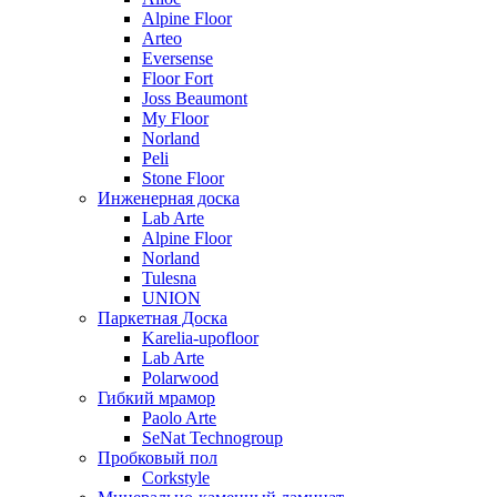
Alpine Floor
Arteo
Eversense
Floor Fort
Joss Beaumont
My Floor
Norland
Peli
Stone Floor
Инженерная доска
Lab Arte
Alpine Floor
Norland
Tulesna
UNION
Паркетная Доска
Karelia-upofloor
Lab Arte
Polarwood
Гибкий мрамор
Paolo Arte
SeNat Technogroup
Пробковый пол
Corkstyle