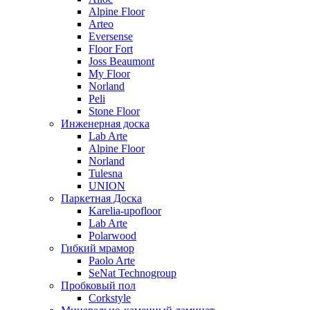
Alpine Floor
Arteo
Eversense
Floor Fort
Joss Beaumont
My Floor
Norland
Peli
Stone Floor
Инженерная доска
Lab Arte
Alpine Floor
Norland
Tulesna
UNION
Паркетная Доска
Karelia-upofloor
Lab Arte
Polarwood
Гибкий мрамор
Paolo Arte
SeNat Technogroup
Пробковый пол
Corkstyle