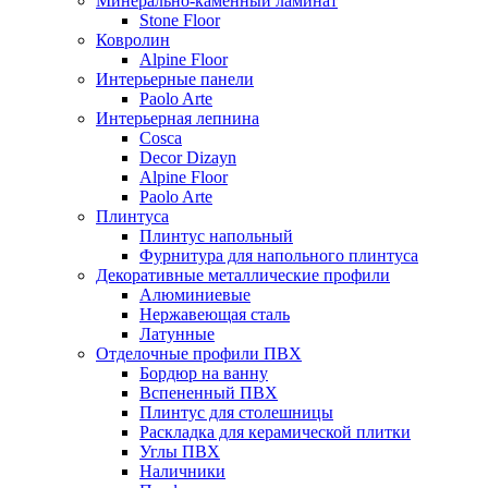
Минерально-каменный ламинат
Stone Floor
Ковролин
Alpine Floor
Интерьерные панели
Paolo Arte
Интерьерная лепнина
Cosca
Decor Dizayn
Alpine Floor
Paolo Arte
Плинтуса
Плинтус напольный
Фурнитура для напольного плинтуса
Декоративные металлические профили
Алюминиевые
Нержавеющая сталь
Латунные
Отделочные профили ПВХ
Бордюр на ванну
Вспененный ПВХ
Плинтус для столешницы
Раскладка для керамической плитки
Углы ПВХ
Наличники