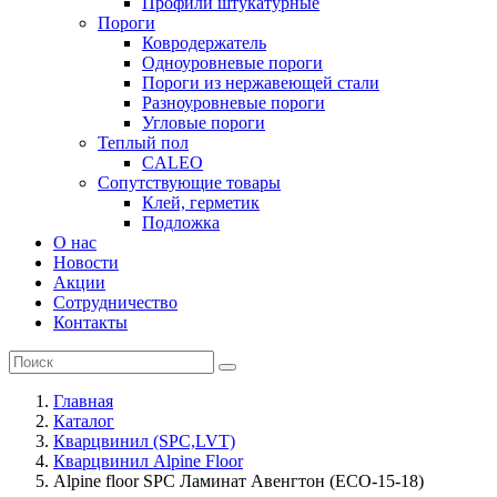
Профили штукатурные
Пороги
Ковродержатель
Одноуровневые пороги
Пороги из нержавеющей стали
Разноуровневые пороги
Угловые пороги
Теплый пол
CALEO
Сопутствующие товары
Клей, герметик
Подложка
О нас
Новости
Акции
Сотрудничество
Контакты
Главная
Каталог
Кварцвинил (SPC,LVT)
Кварцвинил Alpine Floor
Alpine floor SPC Ламинат Авенгтон (ECO-15-18)