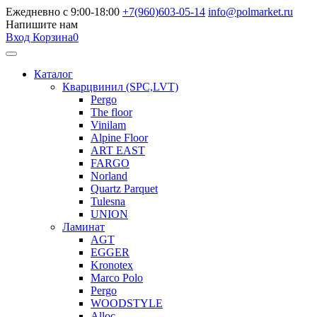
Ежедневно с 9:00-18:00
+7(960)603-05-14
info@polmarket.ru
Напишите нам
Вход
Корзина
0
Каталог
Кварцвинил (SPC,LVT)
Pergo
The floor
Vinilam
Alpine Floor
ART EAST
FARGO
Norland
Quartz Parquet
Tulesna
UNION
Ламинат
AGT
EGGER
Kronotex
Marco Polo
Pergo
WOODSTYLE
Alloc