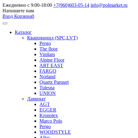
Ежедневно с 9:00-18:00
+7(960)603-05-14
info@polmarket.ru
Напишите нам
Вход
Корзина
0
Каталог
Кварцвинил (SPC,LVT)
Pergo
The floor
Vinilam
Alpine Floor
ART EAST
FARGO
Norland
Quartz Parquet
Tulesna
UNION
Ламинат
AGT
EGGER
Kronotex
Marco Polo
Pergo
WOODSTYLE
Alloc