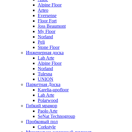
Alpine Floor
Arteo
Eversense
Floor Fort
Joss Beaumont
My Floor
Norland
Peli
Stone Floor
Инженерная доска
Lab Arte
Alpine Floor
Norland
Tulesna
UNION
Паркетная Доска
Karelia-upofloor
Lab Arte
Polarwood
Гибкий мрамор
Paolo Arte
SeNat Technogroup
Пробковый пол
Corkstyle