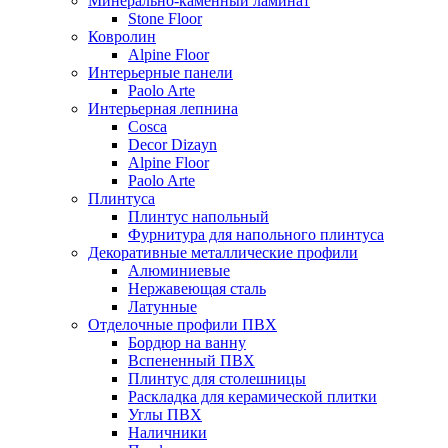
Минерально-каменный ламинат
Stone Floor
Ковролин
Alpine Floor
Интерьерные панели
Paolo Arte
Интерьерная лепнина
Cosca
Decor Dizayn
Alpine Floor
Paolo Arte
Плинтуса
Плинтус напольный
Фурнитура для напольного плинтуса
Декоративные металлические профили
Алюминиевые
Нержавеющая сталь
Латунные
Отделочные профили ПВХ
Бордюр на ванну
Вспененный ПВХ
Плинтус для столешницы
Раскладка для керамической плитки
Углы ПВХ
Наличники