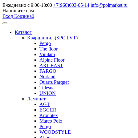
Ежедневно с 9:00-18:00
+7(960)603-05-14
info@polmarket.ru
Напишите нам
Вход
Корзина
0
Каталог
Кварцвинил (SPC,LVT)
Pergo
The floor
Vinilam
Alpine Floor
ART EAST
FARGO
Norland
Quartz Parquet
Tulesna
UNION
Ламинат
AGT
EGGER
Kronotex
Marco Polo
Pergo
WOODSTYLE
Alloc