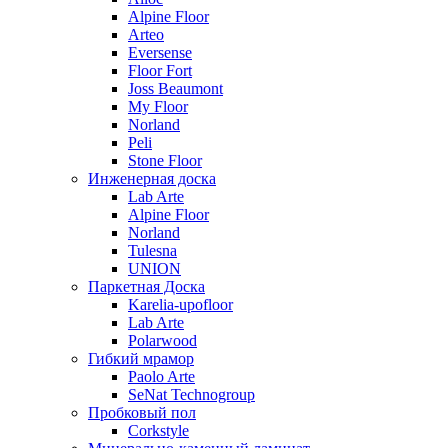
Alpine Floor
Arteo
Eversense
Floor Fort
Joss Beaumont
My Floor
Norland
Peli
Stone Floor
Инженерная доска
Lab Arte
Alpine Floor
Norland
Tulesna
UNION
Паркетная Доска
Karelia-upofloor
Lab Arte
Polarwood
Гибкий мрамор
Paolo Arte
SeNat Technogroup
Пробковый пол
Corkstyle