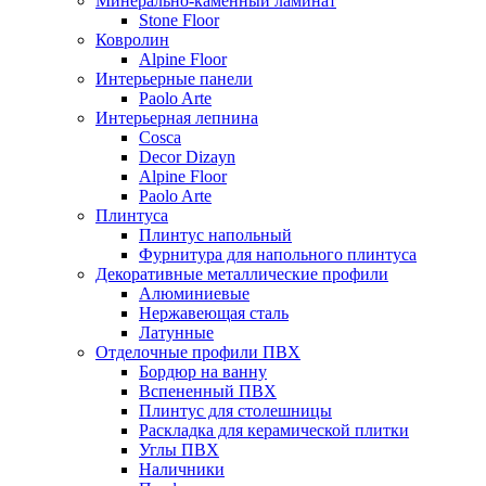
Минерально-каменный ламинат
Stone Floor
Ковролин
Alpine Floor
Интерьерные панели
Paolo Arte
Интерьерная лепнина
Cosca
Decor Dizayn
Alpine Floor
Paolo Arte
Плинтуса
Плинтус напольный
Фурнитура для напольного плинтуса
Декоративные металлические профили
Алюминиевые
Нержавеющая сталь
Латунные
Отделочные профили ПВХ
Бордюр на ванну
Вспененный ПВХ
Плинтус для столешницы
Раскладка для керамической плитки
Углы ПВХ
Наличники