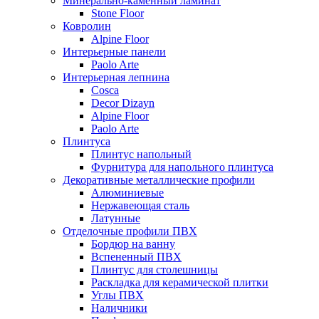
Минерально-каменный ламинат
Stone Floor
Ковролин
Alpine Floor
Интерьерные панели
Paolo Arte
Интерьерная лепнина
Cosca
Decor Dizayn
Alpine Floor
Paolo Arte
Плинтуса
Плинтус напольный
Фурнитура для напольного плинтуса
Декоративные металлические профили
Алюминиевые
Нержавеющая сталь
Латунные
Отделочные профили ПВХ
Бордюр на ванну
Вспененный ПВХ
Плинтус для столешницы
Раскладка для керамической плитки
Углы ПВХ
Наличники