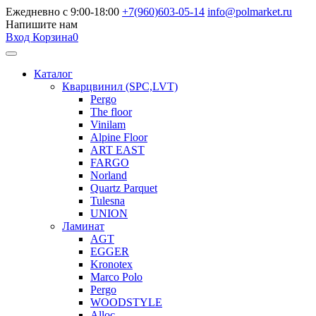
Ежедневно с 9:00-18:00
+7(960)603-05-14
info@polmarket.ru
Напишите нам
Вход
Корзина
0
Каталог
Кварцвинил (SPC,LVT)
Pergo
The floor
Vinilam
Alpine Floor
ART EAST
FARGO
Norland
Quartz Parquet
Tulesna
UNION
Ламинат
AGT
EGGER
Kronotex
Marco Polo
Pergo
WOODSTYLE
Alloc