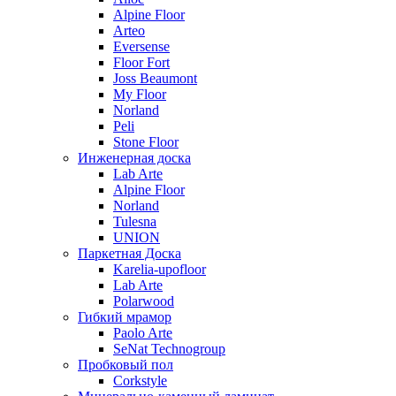
Alpine Floor
Arteo
Eversense
Floor Fort
Joss Beaumont
My Floor
Norland
Peli
Stone Floor
Инженерная доска
Lab Arte
Alpine Floor
Norland
Tulesna
UNION
Паркетная Доска
Karelia-upofloor
Lab Arte
Polarwood
Гибкий мрамор
Paolo Arte
SeNat Technogroup
Пробковый пол
Corkstyle