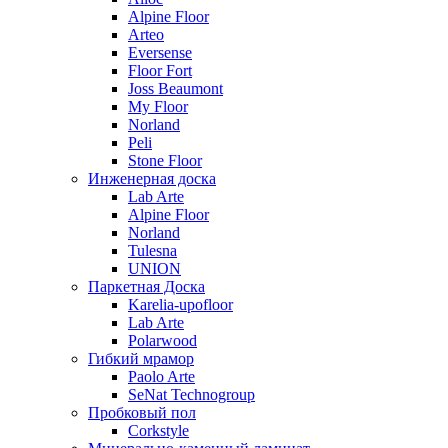
Alpine Floor
Arteo
Eversense
Floor Fort
Joss Beaumont
My Floor
Norland
Peli
Stone Floor
Инженерная доска
Lab Arte
Alpine Floor
Norland
Tulesna
UNION
Паркетная Доска
Karelia-upofloor
Lab Arte
Polarwood
Гибкий мрамор
Paolo Arte
SeNat Technogroup
Пробковый пол
Corkstyle