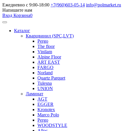
Ежедневно с 9:00-18:00
+7(960)603-05-14
info@polmarket.ru
Напишите нам
Вход
Корзина
0
Каталог
Кварцвинил (SPC,LVT)
Pergo
The floor
Vinilam
Alpine Floor
ART EAST
FARGO
Norland
Quartz Parquet
Tulesna
UNION
Ламинат
AGT
EGGER
Kronotex
Marco Polo
Pergo
WOODSTYLE
Alloc