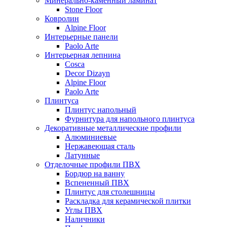
Минерально-каменный ламинат
Stone Floor
Ковролин
Alpine Floor
Интерьерные панели
Paolo Arte
Интерьерная лепнина
Cosca
Decor Dizayn
Alpine Floor
Paolo Arte
Плинтуса
Плинтус напольный
Фурнитура для напольного плинтуса
Декоративные металлические профили
Алюминиевые
Нержавеющая сталь
Латунные
Отделочные профили ПВХ
Бордюр на ванну
Вспененный ПВХ
Плинтус для столешницы
Раскладка для керамической плитки
Углы ПВХ
Наличники