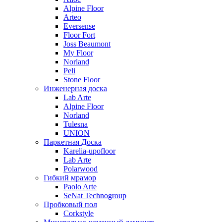
Alpine Floor
Arteo
Eversense
Floor Fort
Joss Beaumont
My Floor
Norland
Peli
Stone Floor
Инженерная доска
Lab Arte
Alpine Floor
Norland
Tulesna
UNION
Паркетная Доска
Karelia-upofloor
Lab Arte
Polarwood
Гибкий мрамор
Paolo Arte
SeNat Technogroup
Пробковый пол
Corkstyle