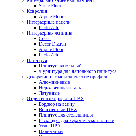
Минерально-каменный ламинат
Stone Floor
Ковролин
Alpine Floor
Интерьерные панели
Paolo Arte
Интерьерная лепнина
Cosca
Decor Dizayn
Alpine Floor
Paolo Arte
Плинтуса
Плинтус напольный
Фурнитура для напольного плинтуса
Декоративные металлические профили
Алюминиевые
Нержавеющая сталь
Латунные
Отделочные профили ПВХ
Бордюр на ванну
Вспененный ПВХ
Плинтус для столешницы
Раскладка для керамической плитки
Углы ПВХ
Наличники