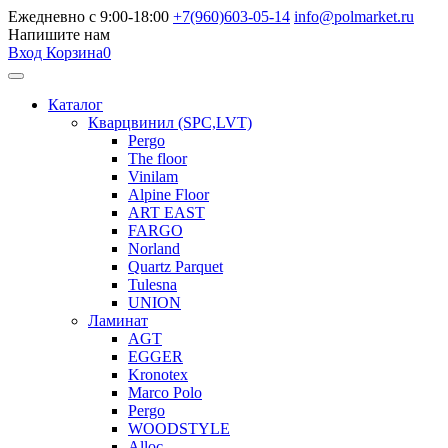
Ежедневно с 9:00-18:00
+7(960)603-05-14
info@polmarket.ru
Напишите нам
Вход
Корзина
0
Каталог
Кварцвинил (SPC,LVT)
Pergo
The floor
Vinilam
Alpine Floor
ART EAST
FARGO
Norland
Quartz Parquet
Tulesna
UNION
Ламинат
AGT
EGGER
Kronotex
Marco Polo
Pergo
WOODSTYLE
Alloc