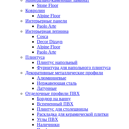
Минерально-каменный ламинат
Stone Floor
Ковролин
Alpine Floor
Интерьерные панели
Paolo Arte
Интерьерная лепнина
Cosca
Decor Dizayn
Alpine Floor
Paolo Arte
Плинтуса
Плинтус напольный
Фурнитура для напольного плинтуса
Декоративные металлические профили
Алюминиевые
Нержавеющая сталь
Латунные
Отделочные профили ПВХ
Бордюр на ванну
Вспененный ПВХ
Плинтус для столешницы
Раскладка для керамической плитки
Углы ПВХ
Наличники