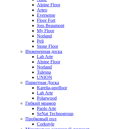
Alpine Floor
Arteo
Eversense
Floor Fort
Joss Beaumont
My Floor
Norland
Peli
Stone Floor
Инженерная доска
Lab Arte
Alpine Floor
Norland
Tulesna
UNION
Паркетная Доска
Karelia-upofloor
Lab Arte
Polarwood
Гибкий мрамор
Paolo Arte
SeNat Technogroup
Пробковый пол
Corkstyle