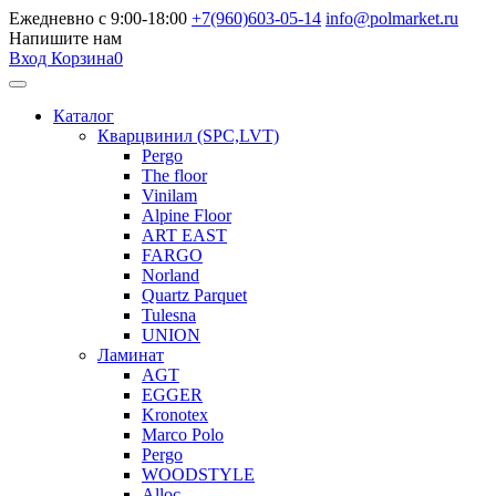
Ежедневно с 9:00-18:00
+7(960)603-05-14
info@polmarket.ru
Напишите нам
Вход
Корзина
0
Каталог
Кварцвинил (SPC,LVT)
Pergo
The floor
Vinilam
Alpine Floor
ART EAST
FARGO
Norland
Quartz Parquet
Tulesna
UNION
Ламинат
AGT
EGGER
Kronotex
Marco Polo
Pergo
WOODSTYLE
Alloc