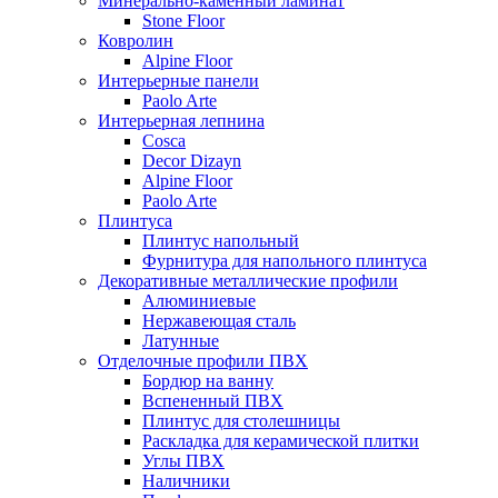
Минерально-каменный ламинат
Stone Floor
Ковролин
Alpine Floor
Интерьерные панели
Paolo Arte
Интерьерная лепнина
Cosca
Decor Dizayn
Alpine Floor
Paolo Arte
Плинтуса
Плинтус напольный
Фурнитура для напольного плинтуса
Декоративные металлические профили
Алюминиевые
Нержавеющая сталь
Латунные
Отделочные профили ПВХ
Бордюр на ванну
Вспененный ПВХ
Плинтус для столешницы
Раскладка для керамической плитки
Углы ПВХ
Наличники