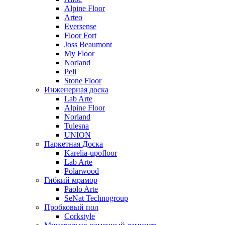
Alpine Floor
Arteo
Eversense
Floor Fort
Joss Beaumont
My Floor
Norland
Peli
Stone Floor
Инженерная доска
Lab Arte
Alpine Floor
Norland
Tulesna
UNION
Паркетная Доска
Karelia-upofloor
Lab Arte
Polarwood
Гибкий мрамор
Paolo Arte
SeNat Technogroup
Пробковый пол
Corkstyle