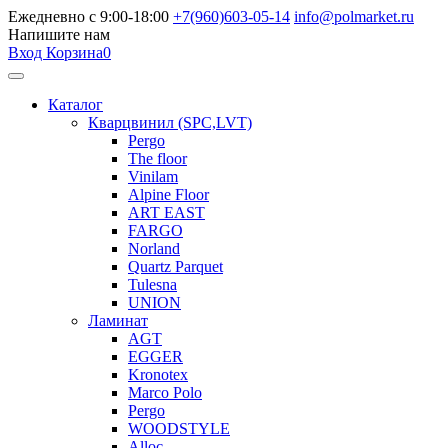
Ежедневно с 9:00-18:00
+7(960)603-05-14
info@polmarket.ru
Напишите нам
Вход
Корзина
0
Каталог
Кварцвинил (SPC,LVT)
Pergo
The floor
Vinilam
Alpine Floor
ART EAST
FARGO
Norland
Quartz Parquet
Tulesna
UNION
Ламинат
AGT
EGGER
Kronotex
Marco Polo
Pergo
WOODSTYLE
Alloc