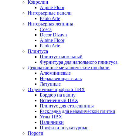
Ковролин
Alpine Floor
Интерьерные панели
Paolo Arte
Интерьерная лепнина
Cosca
Decor Dizayn
Alpine Floor
Paolo Arte
Плинтуса
Плинтус напольный
Фурнитура для напольного плинтуса
Декоративные металлические профили
Алюминиевые
Нержавеющая сталь
Латунные
Отделочные профили ПВХ
Бордюр на ванну
Вспененный ПВХ
Плинтус для столешницы
Раскладка для керамической плитки
Углы ПВХ
Наличники
Профили штукатурные
Пороги