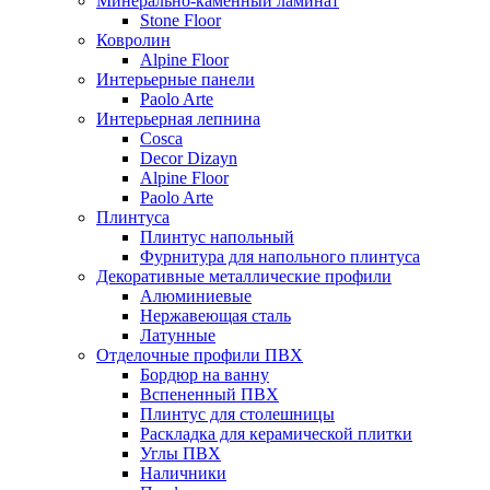
Минерально-каменный ламинат
Stone Floor
Ковролин
Alpine Floor
Интерьерные панели
Paolo Arte
Интерьерная лепнина
Cosca
Decor Dizayn
Alpine Floor
Paolo Arte
Плинтуса
Плинтус напольный
Фурнитура для напольного плинтуса
Декоративные металлические профили
Алюминиевые
Нержавеющая сталь
Латунные
Отделочные профили ПВХ
Бордюр на ванну
Вспененный ПВХ
Плинтус для столешницы
Раскладка для керамической плитки
Углы ПВХ
Наличники