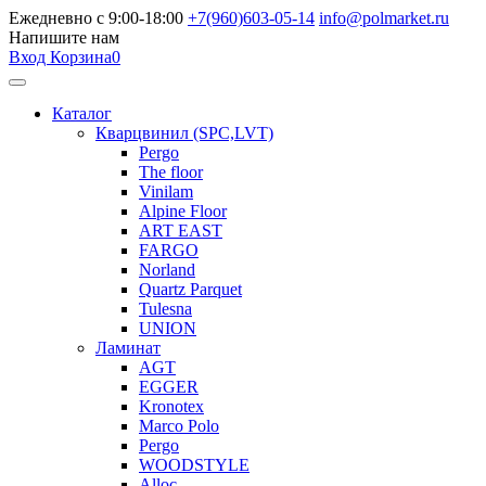
Ежедневно с 9:00-18:00
+7(960)603-05-14
info@polmarket.ru
Напишите нам
Вход
Корзина
0
Каталог
Кварцвинил (SPC,LVT)
Pergo
The floor
Vinilam
Alpine Floor
ART EAST
FARGO
Norland
Quartz Parquet
Tulesna
UNION
Ламинат
AGT
EGGER
Kronotex
Marco Polo
Pergo
WOODSTYLE
Alloc