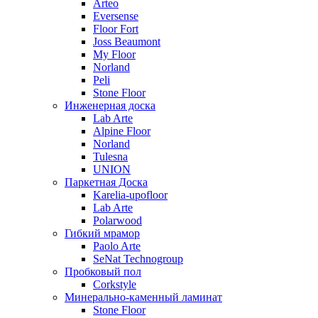
Arteo
Eversense
Floor Fort
Joss Beaumont
My Floor
Norland
Peli
Stone Floor
Инженерная доска
Lab Arte
Alpine Floor
Norland
Tulesna
UNION
Паркетная Доска
Karelia-upofloor
Lab Arte
Polarwood
Гибкий мрамор
Paolo Arte
SeNat Technogroup
Пробковый пол
Corkstyle
Минерально-каменный ламинат
Stone Floor