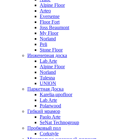
Alpine Floor
Arteo
Eversense
Floor Fort
Joss Beaumont
My Floor
Norland
Peli
Stone Floor
Инженерная доска
Lab Arte
Alpine Floor
Norland
Tulesna
UNION
Паркетная Доска
Karelia-upofloor
Lab Arte
Polarwood
Гибкий мрамор
Paolo Arte
SeNat Technogroup
Пробковый пол
Corkstyle