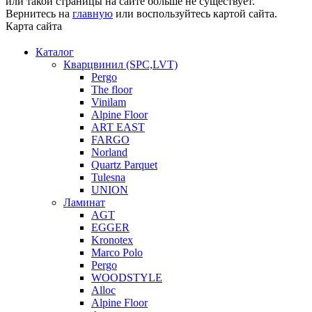
или такой страницы на сайте больше не существует.
Вернитесь на
главную
или воспользуйтесь картой сайта.
Карта сайта
Каталог
Кварцвинил (SPC,LVT)
Pergo
The floor
Vinilam
Alpine Floor
ART EAST
FARGO
Norland
Quartz Parquet
Tulesna
UNION
Ламинат
AGT
EGGER
Kronotex
Marco Polo
Pergo
WOODSTYLE
Alloc
Alpine Floor