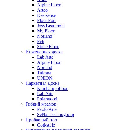
Alpine Floor
Arteo
Eversense
Floor Fort
Joss Beaumont
My Floor
Norland
Peli
Stone Floor
Инженерная доска
Lab Arte
Alpine Floor
Norland
Tulesna
UNION
Паркетная Доска
Karelia-upofloor
Lab Arte
Polarwood
Гибкий мрамор
Paolo Arte
SeNat Technogroup
Пробковый пол
Corkstyle