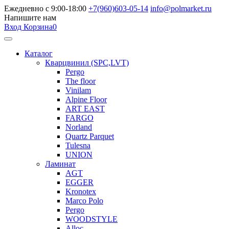
Ежедневно с 9:00-18:00
+7(960)603-05-14
info@polmarket.ru
Напишите нам
Вход
Корзина
0
Каталог
Кварцвинил (SPC,LVT)
Pergo
The floor
Vinilam
Alpine Floor
ART EAST
FARGO
Norland
Quartz Parquet
Tulesna
UNION
Ламинат
AGT
EGGER
Kronotex
Marco Polo
Pergo
WOODSTYLE
Alloc