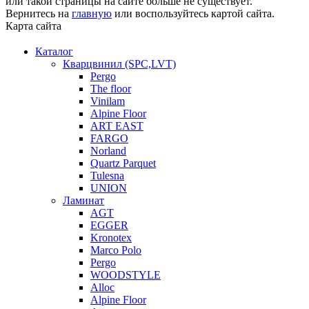
или такой страницы на сайте больше не существует.
Вернитесь на
главную
или воспользуйтесь картой сайта.
Карта сайта
Каталог
Кварцвинил (SPC,LVT)
Pergo
The floor
Vinilam
Alpine Floor
ART EAST
FARGO
Norland
Quartz Parquet
Tulesna
UNION
Ламинат
AGT
EGGER
Kronotex
Marco Polo
Pergo
WOODSTYLE
Alloc
Alpine Floor