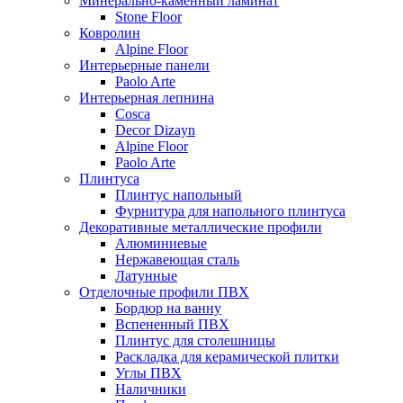
Минерально-каменный ламинат
Stone Floor
Ковролин
Alpine Floor
Интерьерные панели
Paolo Arte
Интерьерная лепнина
Cosca
Decor Dizayn
Alpine Floor
Paolo Arte
Плинтуса
Плинтус напольный
Фурнитура для напольного плинтуса
Декоративные металлические профили
Алюминиевые
Нержавеющая сталь
Латунные
Отделочные профили ПВХ
Бордюр на ванну
Вспененный ПВХ
Плинтус для столешницы
Раскладка для керамической плитки
Углы ПВХ
Наличники