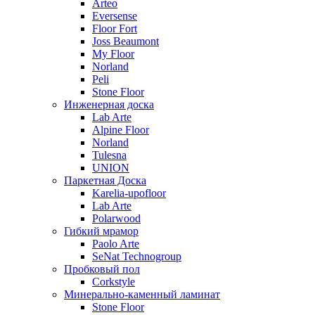
Arteo
Eversense
Floor Fort
Joss Beaumont
My Floor
Norland
Peli
Stone Floor
Инженерная доска
Lab Arte
Alpine Floor
Norland
Tulesna
UNION
Паркетная Доска
Karelia-upofloor
Lab Arte
Polarwood
Гибкий мрамор
Paolo Arte
SeNat Technogroup
Пробковый пол
Corkstyle
Минерально-каменный ламинат
Stone Floor