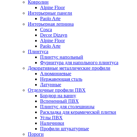
Ковролин
Alpine Floor
Интерьерные панели
Paolo Arte
Интерьерная лепнина
Cosca
Decor Dizayn
Alpine Floor
Paolo Arte
Плинтуса
Плинтус напольный
Фурнитура для напольного плинтуса
Декоративные металлические профили
Алюминиевые
Нержавеющая сталь
Латунные
Отделочные профили ПВХ
Бордюр на ванну
Вспененный ПВХ
Плинтус для столешницы
Раскладка для керамической плитки
Углы ПВХ
Наличники
Профили штукатурные
Пороги