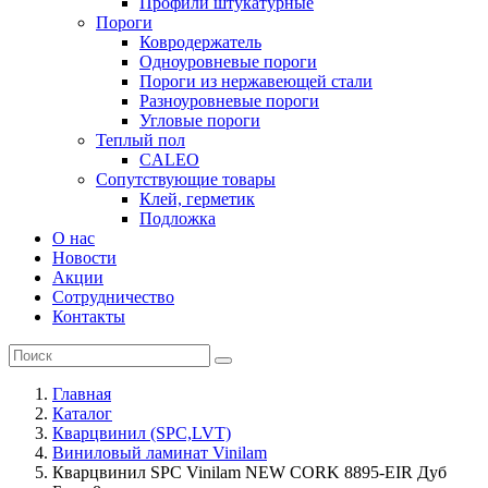
Профили штукатурные
Пороги
Ковродержатель
Одноуровневые пороги
Пороги из нержавеющей стали
Разноуровневые пороги
Угловые пороги
Теплый пол
CALEO
Сопутствующие товары
Клей, герметик
Подложка
О нас
Новости
Акции
Сотрудничество
Контакты
Главная
Каталог
Кварцвинил (SPC,LVT)
Виниловый ламинат Vinilam
Кварцвинил SPC Vinilam NEW CORK 8895-EIR Дуб