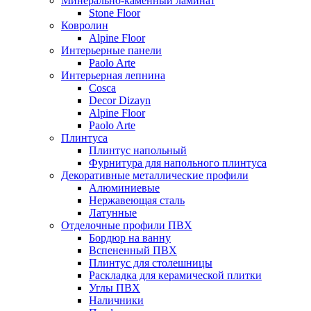
Минерально-каменный ламинат
Stone Floor
Ковролин
Alpine Floor
Интерьерные панели
Paolo Arte
Интерьерная лепнина
Cosca
Decor Dizayn
Alpine Floor
Paolo Arte
Плинтуса
Плинтус напольный
Фурнитура для напольного плинтуса
Декоративные металлические профили
Алюминиевые
Нержавеющая сталь
Латунные
Отделочные профили ПВХ
Бордюр на ванну
Вспененный ПВХ
Плинтус для столешницы
Раскладка для керамической плитки
Углы ПВХ
Наличники