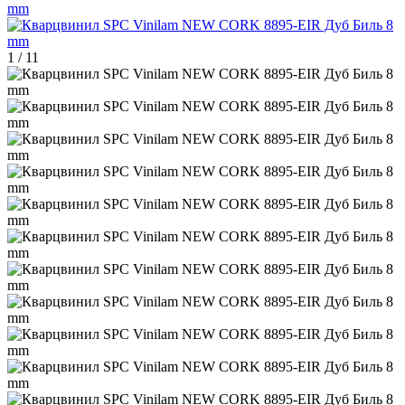
1
/
11