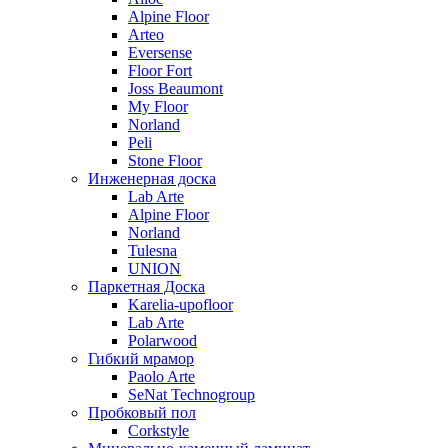
Alpine Floor
Arteo
Eversense
Floor Fort
Joss Beaumont
My Floor
Norland
Peli
Stone Floor
Инженерная доска
Lab Arte
Alpine Floor
Norland
Tulesna
UNION
Паркетная Доска
Karelia-upofloor
Lab Arte
Polarwood
Гибкий мрамор
Paolo Arte
SeNat Technogroup
Пробковый пол
Corkstyle