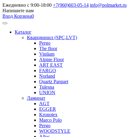
Ежедневно с 9:00-18:00
+7(960)603-05-14
info@polmarket.ru
Напишите нам
Вход
Корзина
0
Каталог
Кварцвинил (SPC,LVT)
Pergo
The floor
Vinilam
Alpine Floor
ART EAST
FARGO
Norland
Quartz Parquet
Tulesna
UNION
Ламинат
AGT
EGGER
Kronotex
Marco Polo
Pergo
WOODSTYLE
Alloc