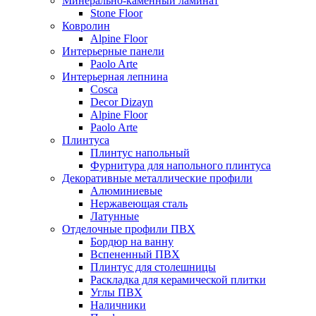
Минерально-каменный ламинат
Stone Floor
Ковролин
Alpine Floor
Интерьерные панели
Paolo Arte
Интерьерная лепнина
Cosca
Decor Dizayn
Alpine Floor
Paolo Arte
Плинтуса
Плинтус напольный
Фурнитура для напольного плинтуса
Декоративные металлические профили
Алюминиевые
Нержавеющая сталь
Латунные
Отделочные профили ПВХ
Бордюр на ванну
Вспененный ПВХ
Плинтус для столешницы
Раскладка для керамической плитки
Углы ПВХ
Наличники