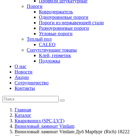
Профили штукатурные
Пороги
Ковродержатель
Одноуровневые пороги
Пороги из нержавеющей стали
Разноуровневые пороги
Угловые пороги
Теплый пол
CALEO
Сопутствующие товары
Клей, герметик
Подложка
О нас
Новости
Акции
Сотрудничество
Контакты
Главная
Каталог
Кварцвинил (SPC,LVT)
Виниловый ламинат Vinilam
Виниловый ламинат Vinilam Дуб Марбург (Rich) 18222