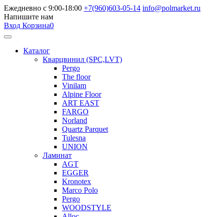
Ежедневно с 9:00-18:00
+7(960)603-05-14
info@polmarket.ru
Напишите нам
Вход
Корзина
0
Каталог
Кварцвинил (SPC,LVT)
Pergo
The floor
Vinilam
Alpine Floor
ART EAST
FARGO
Norland
Quartz Parquet
Tulesna
UNION
Ламинат
AGT
EGGER
Kronotex
Marco Polo
Pergo
WOODSTYLE
Alloc