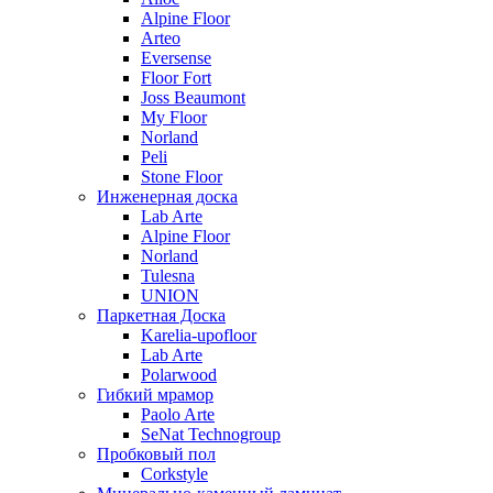
Alpine Floor
Arteo
Eversense
Floor Fort
Joss Beaumont
My Floor
Norland
Peli
Stone Floor
Инженерная доска
Lab Arte
Alpine Floor
Norland
Tulesna
UNION
Паркетная Доска
Karelia-upofloor
Lab Arte
Polarwood
Гибкий мрамор
Paolo Arte
SeNat Technogroup
Пробковый пол
Corkstyle