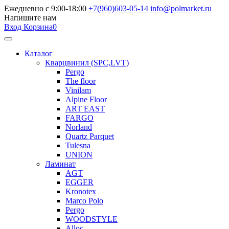
Ежедневно с 9:00-18:00
+7(960)603-05-14
info@polmarket.ru
Напишите нам
Вход
Корзина
0
Каталог
Кварцвинил (SPC,LVT)
Pergo
The floor
Vinilam
Alpine Floor
ART EAST
FARGO
Norland
Quartz Parquet
Tulesna
UNION
Ламинат
AGT
EGGER
Kronotex
Marco Polo
Pergo
WOODSTYLE
Alloc