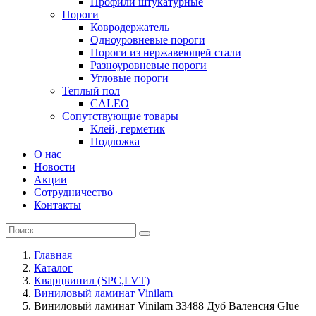
Профили штукатурные
Пороги
Ковродержатель
Одноуровневые пороги
Пороги из нержавеющей стали
Разноуровневые пороги
Угловые пороги
Теплый пол
CALEO
Сопутствующие товары
Клей, герметик
Подложка
О нас
Новости
Акции
Сотрудничество
Контакты
Главная
Каталог
Кварцвинил (SPC,LVT)
Виниловый ламинат Vinilam
Виниловый ламинат Vinilam 33488 Дуб Валенсия Glue