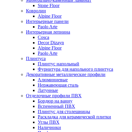
Минерально-каменный ламинат
Stone Floor
Ковролин
Alpine Floor
Интерьерные панели
Paolo Arte
Интерьерная лепнина
Cosca
Decor Dizayn
Alpine Floor
Paolo Arte
Плинтуса
Плинтус напольный
Фурнитура для напольного плинтуса
Декоративные металлические профили
Алюминиевые
Нержавеющая сталь
Латунные
Отделочные профили ПВХ
Бордюр на ванну
Вспененный ПВХ
Плинтус для столешницы
Раскладка для керамической плитки
Углы ПВХ
Наличники