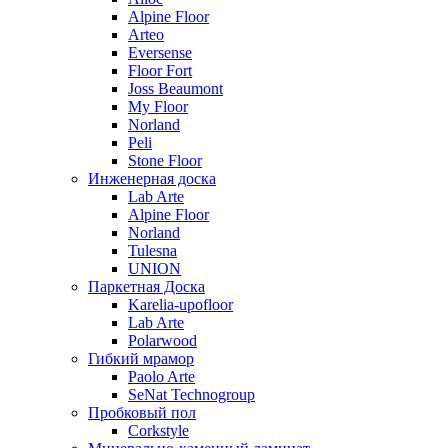
Alpine Floor
Arteo
Eversense
Floor Fort
Joss Beaumont
My Floor
Norland
Peli
Stone Floor
Инженерная доска
Lab Arte
Alpine Floor
Norland
Tulesna
UNION
Паркетная Доска
Karelia-upofloor
Lab Arte
Polarwood
Гибкий мрамор
Paolo Arte
SeNat Technogroup
Пробковый пол
Corkstyle