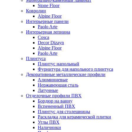
Минерально-каменный ламинат
Stone Floor
Ковролин
Alpine Floor
Интерьерные панели
Paolo Arte
Интерьерная лепнина
Cosca
Decor Dizayn
Alpine Floor
Paolo Arte
Плинтуса
Плинтус напольный
Фурнитура для напольного плинтуса
Декоративные металлические профили
Алюминиевые
Нержавеющая сталь
Латунные
Отделочные профили ПВХ
Бордюр на ванну
Вспененный ПВХ
Плинтус для столешницы
Раскладка для керамической плитки
Углы ПВХ
Наличники