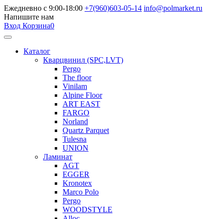
Ежедневно с 9:00-18:00
+7(960)603-05-14
info@polmarket.ru
Напишите нам
Вход
Корзина
0
Каталог
Кварцвинил (SPC,LVT)
Pergo
The floor
Vinilam
Alpine Floor
ART EAST
FARGO
Norland
Quartz Parquet
Tulesna
UNION
Ламинат
AGT
EGGER
Kronotex
Marco Polo
Pergo
WOODSTYLE
Alloc