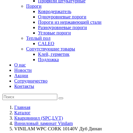
Профили штукатурные
Пороги
Ковродержатель
Одноуровневые пороги
Пороги из нержавеющей стали
Разноуровневые пороги
Угловые пороги
Теплый пол
CALEO
Сопутствующие товары
Клей, герметик
Подложка
О нас
Новости
Акции
Сотрудничество
Контакты
Главная
Каталог
Кварцвинил (SPC,LVT)
Виниловый ламинат Vinilam
VINILAM WPC CORK 10140V Дуб Динан