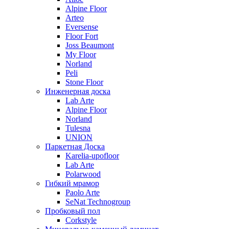
Alpine Floor
Arteo
Eversense
Floor Fort
Joss Beaumont
My Floor
Norland
Peli
Stone Floor
Инженерная доска
Lab Arte
Alpine Floor
Norland
Tulesna
UNION
Паркетная Доска
Karelia-upofloor
Lab Arte
Polarwood
Гибкий мрамор
Paolo Arte
SeNat Technogroup
Пробковый пол
Corkstyle